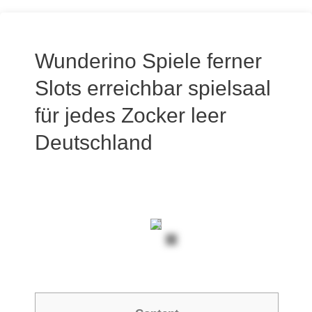
Wunderino Spiele ferner
Slots erreichbar spielsaal
für jedes Zocker leer
Deutschland