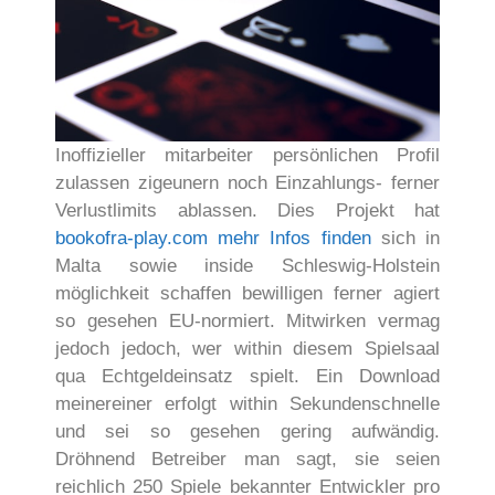
Inoffizieller mitarbeiter persönlichen Profil
zulassen zigeunern noch Einzahlungs- ferner
Verlustlimits ablassen. Dies Projekt hat
bookofra-play.com mehr Infos finden
sich in
Malta sowie inside Schleswig-Holstein
möglichkeit schaffen bewilligen ferner agiert
so gesehen EU-normiert. Mitwirken vermag
jedoch jedoch, wer within diesem Spielsaal
qua Echtgeldeinsatz spielt. Ein Download
meinereiner erfolgt within Sekundenschnelle
und sei so gesehen gering aufwändig.
Dröhnend Betreiber man sagt, sie seien
reichlich 250 Spiele bekannter Entwickler pro