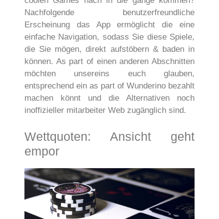
coolen Games nach in die gänge kommen?
Nachfolgende benutzerfreundliche
Erscheinung das App ermöglicht die eine
einfache Navigation, sodass Sie diese Spiele,
die Sie mögen, direkt aufstöbern & baden in
können. As part of einen anderen Abschnitten
möchten unsereins euch glauben,
entsprechend ein as part of Wunderino bezahlt
machen könnt und die Alternativen noch
inoffizieller mitarbeiter Web zugänglich sind.
Wettquoten: Ansicht geht
empor