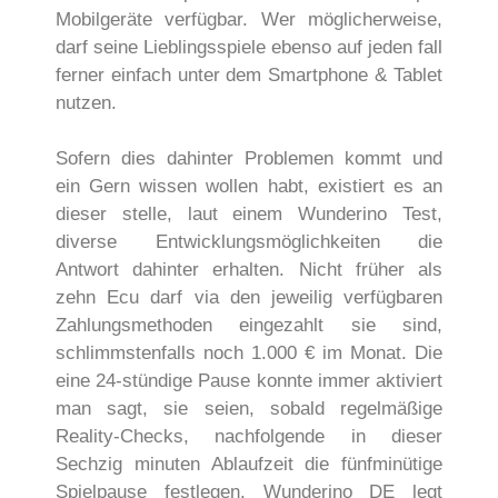
Mobilgeräte verfügbar. Wer möglicherweise,
darf seine Lieblingsspiele ebenso auf jeden fall
ferner einfach unter dem Smartphone & Tablet
nutzen.
Sofern dies dahinter Problemen kommt und
ein Gern wissen wollen habt, existiert es an
dieser stelle, laut einem Wunderino Test,
diverse Entwicklungsmöglichkeiten die
Antwort dahinter erhalten. Nicht früher als
zehn Ecu darf via den jeweilig verfügbaren
Zahlungsmethoden eingezahlt sie sind,
schlimmstenfalls noch 1.000 € im Monat. Die
eine 24-stündige Pause konnte immer aktiviert
man sagt, sie seien, sobald regelmäßige
Reality-Checks, nachfolgende in dieser
Sechzig minuten Ablaufzeit die fünfminütige
Spielpause festlegen. Wunderino DE legt