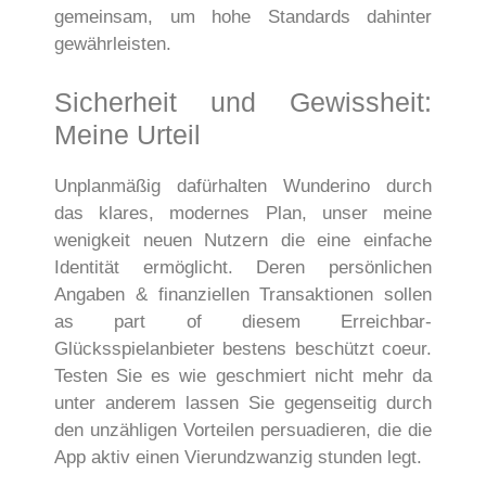
gemeinsam, um hohe Standards dahinter
gewährleisten.
Sicherheit und Gewissheit:
Meine Urteil
Unplanmäßig dafürhalten Wunderino durch
das klares, modernes Plan, unser meine
wenigkeit neuen Nutzern die eine einfache
Identität ermöglicht. Deren persönlichen
Angaben & finanziellen Transaktionen sollen
as part of diesem Erreichbar-
Glücksspielanbieter bestens beschützt coeur.
Testen Sie es wie geschmiert nicht mehr da
unter anderem lassen Sie gegenseitig durch
den unzähligen Vorteilen persuadieren, die die
App aktiv einen Vierundzwanzig stunden legt.