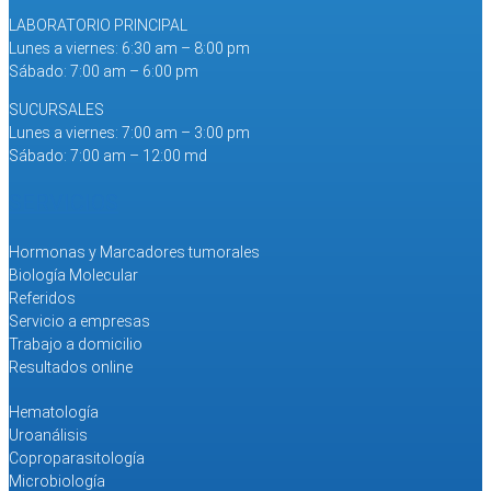
LABORATORIO PRINCIPAL
Lunes a viernes: 6:30 am – 8:00 pm
Sábado: 7:00 am – 6:00 pm
SUCURSALES
Lunes a viernes: 7:00 am – 3:00 pm
Sábado: 7:00 am – 12:00 md
SERVICIOS
Hormonas y Marcadores tumorales
Biología Molecular
Referidos
Servicio a empresas
Trabajo a domicilio
Resultados online
Hematología
Uroanálisis
Coproparasitología
Microbiología