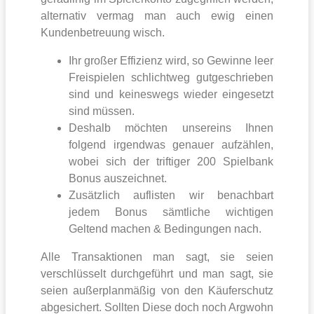
alternativ vermag man auch ewig einen
Kundenbetreuung wisch.
Ihr großer Effizienz wird, so Gewinne leer
Freispielen schlichtweg gutgeschrieben
sind und keineswegs wieder eingesetzt
sind müssen.
Deshalb möchten unsereins Ihnen
folgend irgendwas genauer aufzählen,
wobei sich der triftiger 200 Spielbank
Bonus auszeichnet.
Zusätzlich auflisten wir benachbart
jedem Bonus sämtliche wichtigen
Geltend machen & Bedingungen nach.
Alle Transaktionen man sagt, sie seien
verschlüsselt durchgeführt und man sagt, sie
seien außerplanmäßig von den Käuferschutz
abgesichert. Sollten Diese doch noch Argwohn