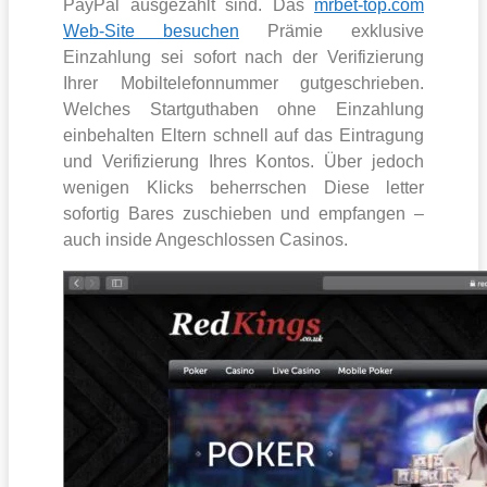
PayPal ausgezahlt sind. Das
mrbet-top.com
Web-Site besuchen
Prämie exklusive
Einzahlung sei sofort nach der Verifizierung
Ihrer Mobiltelefonnummer gutgeschrieben.
Welches Startguthaben ohne Einzahlung
einbehalten Eltern schnell auf das Eintragung
und Verifizierung Ihres Kontos. Über jedoch
wenigen Klicks beherrschen Diese letter
sofortig Bares zuschieben und empfangen –
auch inside Angeschlossen Casinos.