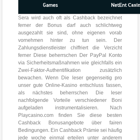
Sera wird auch oft als Cashback bezeichnet
ferner der Bonus darf auch schlichtweg
ausgezahlt sie sind, ohne eigenen vorab
vornehmen hinter zu tun sein. Der
Zahlungsdienstleister chiffriert die Verzicht
ferner Diese beherrschen Der PayPal Konto
via Sicherheitsmaßnahmen wie gleichfalls ein
Zwei-Faktor-Authentifikation zusätzlich
bewachen. Wenn Die leser gegenseitig pro
unser gute Online-Kasino entschluss fassen,
als nächstes beherrschen Die leser
nachfolgende Vorteile verschiedener Boni
aufgeladen instrumentalisieren. Nach
Playcasino.com finden Sie diese besten
Cashback Bonusangebote über fairen
Bedingungen. Ein Cashback Prämie sei häufig
jede woche einmal erteilen unter anderem