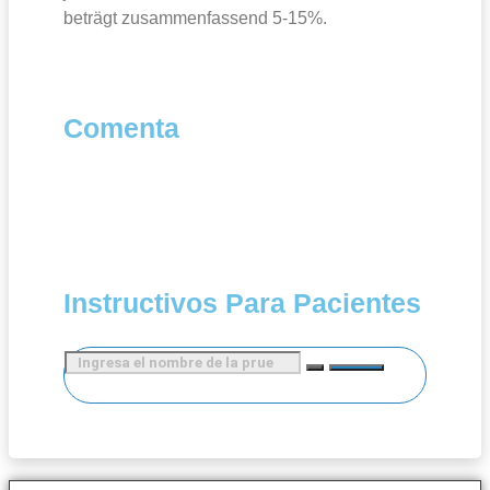
beträgt zusammenfassend 5-15%.
Comenta
Instructivos Para Pacientes