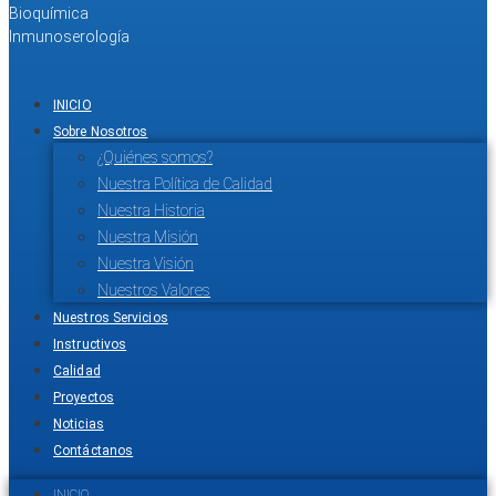
Bioquímica
Inmunoserología
INICIO
Sobre Nosotros
¿Quiénes somos?
Nuestra Política de Calidad
Nuestra Historia
Nuestra Misión
Nuestra Visión
Nuestros Valores
Nuestros Servicios
Instructivos
Calidad
Proyectos
Noticias
Contáctanos
INICIO