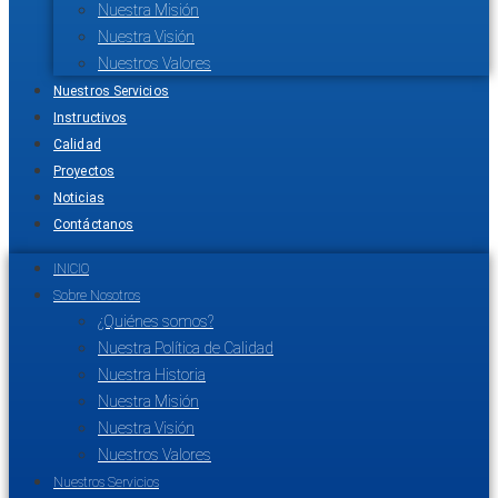
Nuestra Misión
Nuestra Visión
Nuestros Valores
Nuestros Servicios
Instructivos
Calidad
Proyectos
Noticias
Contáctanos
INICIO
Sobre Nosotros
¿Quiénes somos?
Nuestra Política de Calidad
Nuestra Historia
Nuestra Misión
Nuestra Visión
Nuestros Valores
Nuestros Servicios