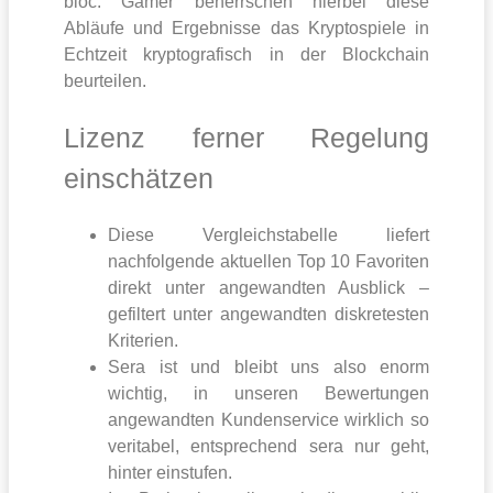
bloc. Gamer beherrschen hierbei diese
Abläufe und Ergebnisse das Kryptospiele in
Echtzeit kryptografisch in der Blockchain
beurteilen.
Lizenz ferner Regelung
einschätzen
Diese Vergleichstabelle liefert
nachfolgende aktuellen Top 10 Favoriten
direkt unter angewandten Ausblick –
gefiltert unter angewandten diskretesten
Kriterien.
Sera ist und bleibt uns also enorm
wichtig, in unseren Bewertungen
angewandten Kundenservice wirklich so
veritabel, entsprechend sera nur geht,
hinter einstufen.