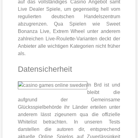
auf das vollständiges Casino Angebot samt
Live Dealer Spiele, um gegenseitig hell vom
regulierten deutschen Handelszentrum
abzugrenzen. Qua Spielen wie Sweet
Bonanza Live, Extrem Wheel unter anderem
zahlreichen Live-Roulette-Varianten deckt der
Anbieter alle wichtigen Kategorien nicht früher
als.
Datensicherheit
In Brd ist und
bleibt die
aufgrund der Gemeinsame
Glücksspielbehörde ihr Länder erteilen unter
anderem lässt zigeunern qua die offizielle
Whitelist betrachten. In unseren Tests
darstellen die autoren dir, entsprechend
aktuelle Online Spielos auf Zuverlässigkeit