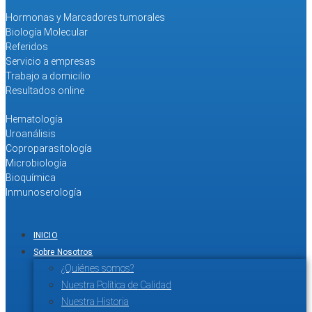
Hormonas y Marcadores tumorales
Biología Molecular
Referidos
Servicio a empresas
Trabajo a domicilio
Resultados online
Hematología
Uroanálisis
Coproparasitología
Microbiología
Bioquímica
Inmunoserología
INICIO
Sobre Nosotros
¿Quiénes somos?
Nuestra Política de Calidad
Nuestra Historia