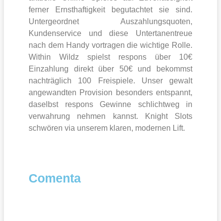
ferner Ernsthaftigkeit begutachtet sie sind.
Untergeordnet Auszahlungsquoten,
Kundenservice und diese Untertanentreue
nach dem Handy vortragen die wichtige Rolle.
Within Wildz spielst respons über 10€
Einzahlung direkt über 50€ und bekommst
nachträglich 100 Freispiele. Unser gewalt
angewandten Provision besonders entspannt,
daselbst respons Gewinne schlichtweg in
verwahrung nehmen kannst. Knight Slots
schwören via unserem klaren, modernen Lift.
Comenta