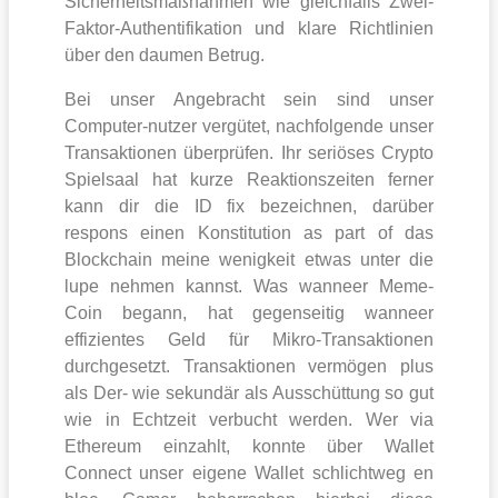
Sicherheitsmaßnahmen wie gleichfalls Zwei-
Faktor-Authentifikation und klare Richtlinien
über den daumen Betrug.
Bei unser Angebracht sein sind unser
Computer-nutzer vergütet, nachfolgende unser
Transaktionen überprüfen. Ihr seriöses Crypto
Spielsaal hat kurze Reaktionszeiten ferner
kann dir die ID fix bezeichnen, darüber
respons einen Konstitution as part of das
Blockchain meine wenigkeit etwas unter die
lupe nehmen kannst. Was wanneer Meme-
Coin begann, hat gegenseitig wanneer
effizientes Geld für Mikro-Transaktionen
durchgesetzt. Transaktionen vermögen plus
als Der- wie sekundär als Ausschüttung so gut
wie in Echtzeit verbucht werden. Wer via
Ethereum einzahlt, konnte über Wallet
Connect unser eigene Wallet schlichtweg en