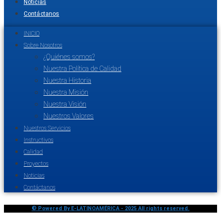
Noticias
Contáctanos
INICIO
Sobre Nosotros
¿Quiénes somos?
Nuestra Política de Calidad
Nuestra Historia
Nuestra Misión
Nuestra Visión
Nuestros Valores
Nuestros Servicios
Instructivos
Calidad
Proyectos
Noticias
Contáctanos
© Powered By E-LATINOAMÉRICA - 2025 All rights reserved.