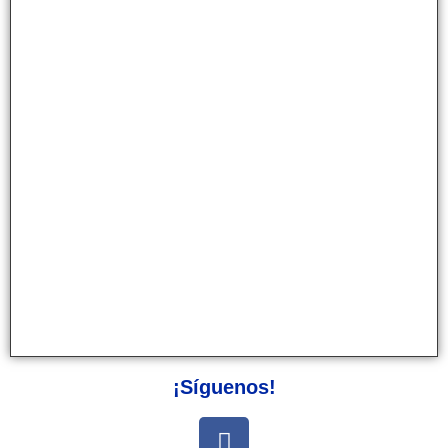
¡Síguenos!