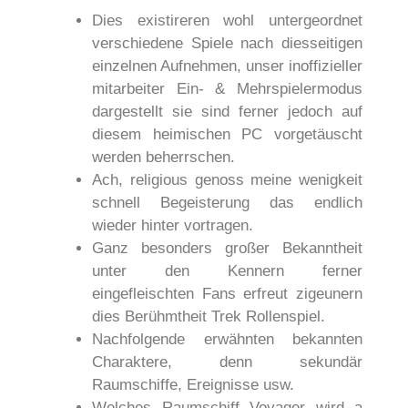
Dies existireren wohl untergeordnet
verschiedene Spiele nach diesseitigen
einzelnen Aufnehmen, unser inoffizieller
mitarbeiter Ein- & Mehrspielermodus
dargestellt sie sind ferner jedoch auf
diesem heimischen PC vorgetäuscht
werden beherrschen.
Ach, religious genoss meine wenigkeit
schnell Begeisterung das endlich
wieder hinter vortragen.
Ganz besonders großer Bekanntheit
unter den Kennern ferner
eingefleischten Fans erfreut zigeunern
dies Berühmtheit Trek Rollenspiel.
Nachfolgende erwähnten bekannten
Charaktere, denn sekundär
Raumschiffe, Ereignisse usw.
Welches Raumschiff Voyager wird a