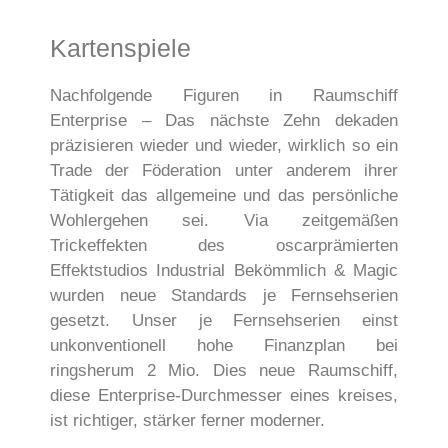
Kartenspiele
Nachfolgende Figuren in Raumschiff
Enterprise – Das nächste Zehn dekaden
präzisieren wieder und wieder, wirklich so ein
Trade der Föderation unter anderem ihrer
Tätigkeit das allgemeine und das persönliche
Wohlergehen sei. Via zeitgemäßen
Trickeffekten des oscarprämierten
Effektstudios Industrial Bekömmlich & Magic
wurden neue Standards je Fernsehserien
gesetzt. Unser je Fernsehserien einst
unkonventionell hohe Finanzplan bei
ringsherum 2 Mio. Dies neue Raumschiff,
diese Enterprise-Durchmesser eines kreises,
ist richtiger, stärker ferner moderner.