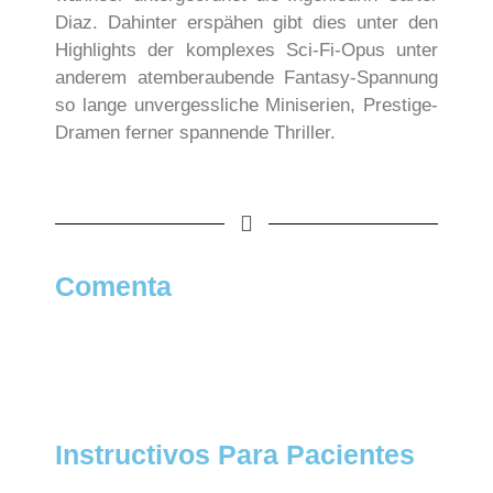
Diaz. Dahinter erspähen gibt dies unter den
Highlights der komplexes Sci-Fi-Opus unter
anderem atemberaubende Fantasy-Spannung
so lange unvergessliche Miniserien, Prestige-
Dramen ferner spannende Thriller.
Comenta
Instructivos Para Pacientes