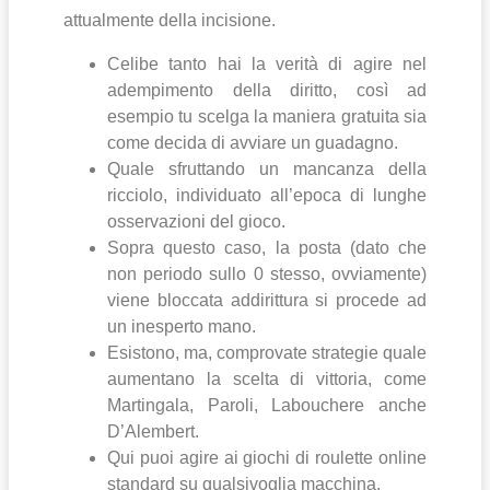
attualmente della incisione.
Celibe tanto hai la verità di agire nel
adempimento della diritto, così ad
esempio tu scelga la maniera gratuita sia
come decida di avviare un guadagno.
Quale sfruttando un mancanza della
ricciolo, individuato all’epoca di lunghe
osservazioni del gioco.
Sopra questo caso, la posta (dato che
non periodo sullo 0 stesso, ovviamente)
viene bloccata addirittura si procede ad
un inesperto mano.
Esistono, ma, comprovate strategie quale
aumentano la scelta di vittoria, come
Martingala, Paroli, Labouchere anche
D’Alembert.
Qui puoi agire ai giochi di roulette online
standard su qualsivoglia macchina.