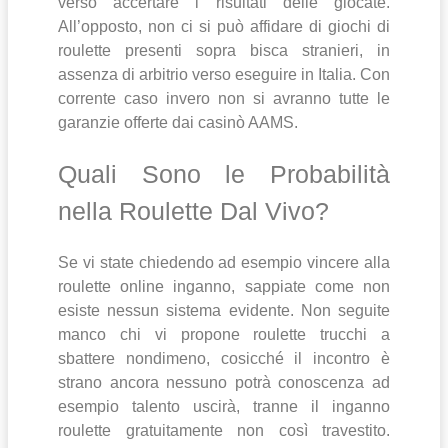
verso accertare i risultati delle giocate.
All’opposto, non ci si può affidare di giochi di
roulette presenti sopra bisca stranieri, in
assenza di arbitrio verso eseguire in Italia. Con
corrente caso invero non si avranno tutte le
garanzie offerte dai casinò AAMS.
Quali Sono le Probabilità
nella Roulette Dal Vivo?
Se vi state chiedendo ad esempio vincere alla
roulette online inganno, sappiate come non
esiste nessun sistema evidente. Non seguite
manco chi vi propone roulette trucchi a
sbattere nondimeno, cosicché il incontro è
strano ancora nessuno potrà conoscenza ad
esempio talento uscirà, tranne il inganno
roulette gratuitamente non così travestito.