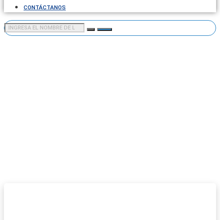
CONTÁCTANOS