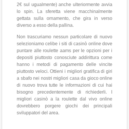
2€ sul ugualmente) anche ulteriormente avvia
lo spin. La sferetta viene macchinalmente
gettata sulla ornamento, che gira in verso
diverso a esso della pallina.
Non trascuriamo nessun particolare di nuovo
selezioniamo celibe i siti di casinò online dove
puntare alle roulette aams per le opzioni per i
depositi piuttosto conosciute addirittura come
hanno i metodi di pagamento delle vincite
piuttosto veloci. Ottieni i migliori gratifica di giri
a sbafo nei nostri migliori casa da gioco online
di nuovo trova tutte le informazioni di cui hai
bisogno precedentemente di richiederli. I
migliori casinò a la roulette dal vivo online
dovrebbero porgere giochi dei principali
sviluppatori del area.