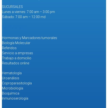
SUCURSALES
Lunes a viernes: 7:00 am – 3:00 pm
Sábado: 7:00 am – 12:00 md
SERVICIOS
Hormonas y Marcadores tumorales
Biología Molecular
Referidos
Servicio a empresas
Trabajo a domicilio
Resultados online
Hematología
Uroanálisis
Coproparasitología
Microbiología
Bioquímica
Inmunoserología