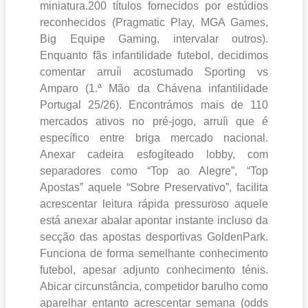
miniatura.200 títulos fornecidos por estúdios
reconhecidos (Pragmatic Play, MGA Games,
Big Equipe Gaming, intervalar outros).
Enquanto fãs infantilidade futebol, decidimos
comentar arruíi acostumado Sporting vs
Amparo (1.ª Mão da Chávena infantilidade
Portugal 25/26). Encontrámos mais de 110
mercados ativos no pré-jogo, arruíi que é
específico entre briga mercado nacional.
Anexar cadeira esfogíteado lobby, com
separadores como “Top ao Alegre”, “Top
Apostas” aquele “Sobre Preservativo”, facilita
acrescentar leitura rápida pressuroso aquele
está anexar abalar apontar instante incluso da
secção das apostas desportivas GoldenPark.
Funciona de forma semelhante conhecimento
futebol, apesar adjunto conhecimento ténis.
Abicar circunstância, competidor barulho como
aparelhar entanto acrescentar semana (odds