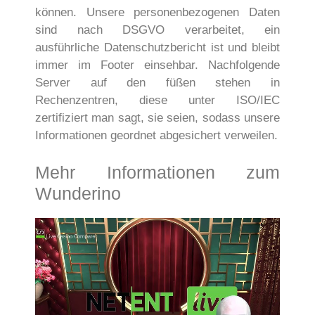
können. Unsere personenbezogenen Daten
sind nach DSGVO verarbeitet, ein
ausführliche Datenschutzbericht ist und bleibt
immer im Footer einsehbar. Nachfolgende
Server auf den füßen stehen in
Rechenzentren, diese unter ISO/IEC
zertifiziert man sagt, sie seien, sodass unsere
Informationen geordnet abgesichert verweilen.
Mehr Informationen zum
Wunderino