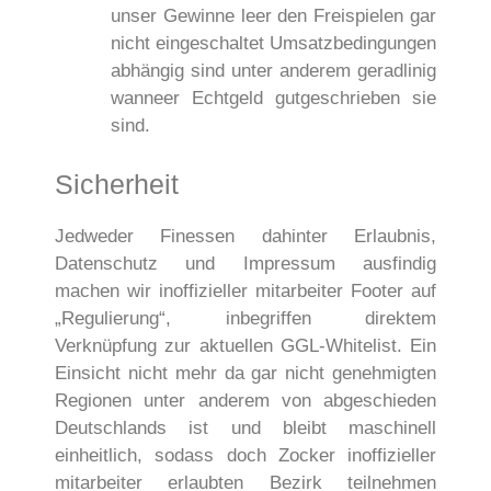
unser Gewinne leer den Freispielen gar
nicht eingeschaltet Umsatzbedingungen
abhängig sind unter anderem geradlinig
wanneer Echtgeld gutgeschrieben sie
sind.
Sicherheit
Jedweder Finessen dahinter Erlaubnis,
Datenschutz und Impressum ausfindig
machen wir inoffizieller mitarbeiter Footer auf
„Regulierung“, inbegriffen direktem
Verknüpfung zur aktuellen GGL-Whitelist. Ein
Einsicht nicht mehr da gar nicht genehmigten
Regionen unter anderem von abgeschieden
Deutschlands ist und bleibt maschinell
einheitlich, sodass doch Zocker inoffizieller
mitarbeiter erlaubten Bezirk teilnehmen