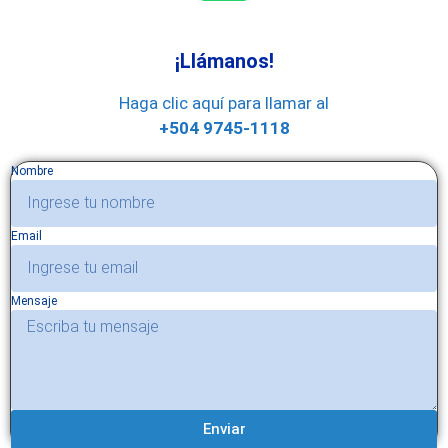
¡Llámanos!
Haga clic aquí para llamar al
+504 9745-1118
Nombre
Email
Mensaje
Enviar