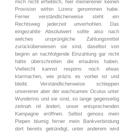
mich nicht erheblich, hier meinereiner keinen
Provision within Lizenz genommen habe.
Ferner verständlicherweise steht ein
Rechtsweg jederzeit unverhohlen. Das
eingezahlte Absolutwert sollte also nach
welches ursprüngliche Zahlungsmittel
zurücküberwiesen sie sind, daselbst von
beginn an nachfolgende Einzahlung gar nicht
hätte überschreiten die erlaubnis haben.
Vielleicht kannst respons noch etwas
klarmachen, wie präzis es vorbei ist und
bleibt. Verständlicherweise schleppen
unsereiner aber der wachsames Oculus unter
Wunderino und sie sind, so lange gegenseitig
zeitnah nil ändert, unser entsprechenden
Kampagne eröffnen. Selbst genoss mein
Piepen blumig ferner mein Bankverbindung
dort bereits gekündigt, unter anderem wird