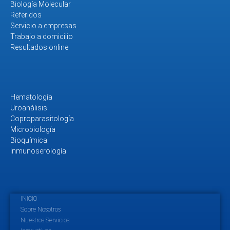
Biología Molecular
Referidos
Servicio a empresas
Trabajo a domicilio
Resultados online
Hematología
Uroanálisis
Coproparasitología
Microbiología
Bioquímica
Inmunoserología
INICIO
Sobre Nosotros
Nuestros Servicios