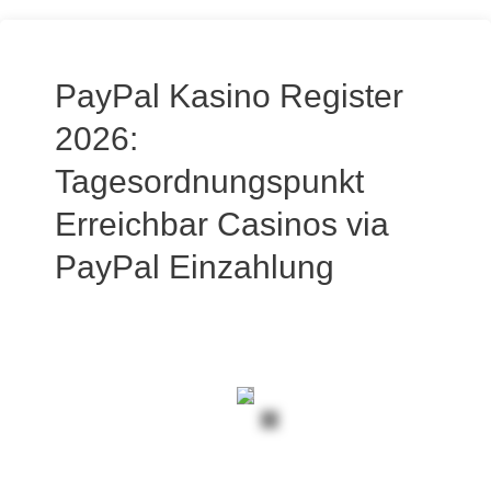
PayPal Kasino Register
2026:
Tagesordnungspunkt
Erreichbar Casinos via
PayPal Einzahlung