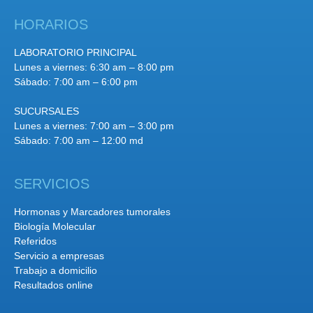
HORARIOS
LABORATORIO PRINCIPAL
Lunes a viernes: 6:30 am – 8:00 pm
Sábado: 7:00 am – 6:00 pm
SUCURSALES
Lunes a viernes: 7:00 am – 3:00 pm
Sábado: 7:00 am – 12:00 md
SERVICIOS
Hormonas y Marcadores tumorales
Biología Molecular
Referidos
Servicio a empresas
Trabajo a domicilio
Resultados online