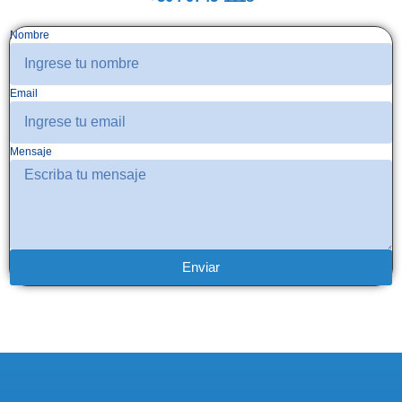
Nombre
Email
Mensaje
Enviar