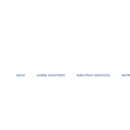
INICIO
SOBRE NOSOTROS
NUESTROS SERVICIOS
INST