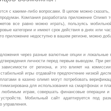
ются с какими-либо вопросами. В целом можно сказать,
в продуман. Компания разработала приложение Олимп т
джетов все равно можно играть), пользуясь мобильно
ровые категории и имеют срок действия в днях или ча
 что приложение недоступно в вашем регионе, можно до
едложения через разные валютные опции и локальны
одтверждения личности перед первым выводом. При ре
 зависимости от региона, и это влияет на комиссии
стабильной игры отдавайте предпочтение низкой дисп
ыплатами в казино олимп могут потребовать верифика
птимизирована для использования на смартфонах и пл
им любимым играм, совершать финансовые операции и 
устройств. Мобильный сайт адаптируется под разм
о управления.