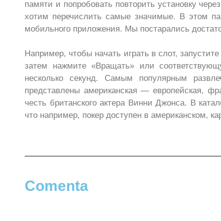
памяти и попробовать повторить установку через
хотим перечислить самые значимые. В этом па
мобильного приложения. Мы постарались достато
Например, чтобы начать играть в слот, запустите
затем нажмите «Вращать» или соответствующу
несколько секунд. Самым популярным развле
представлены американская — европейская, фра
честь британского актера Винни Джонса. В ката
что например, покер доступен в американском, кар
Comenta