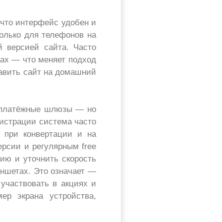
 что интерфейс удобен и
олько для телефонов на
й версией сайта. Часто
сах — что меняет подход
бавить сайт на домашний
е платёжные шлюзы — но
гистрации система часто
 при конвертации и на
ерсии и регулярным free
цию и уточнить скорость
аншетах. Это означает —
участвовать в акциях и
ер экрана устройства,