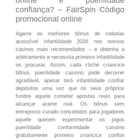
confiança? – FairSpin Código
promocional online
Agarre os melhores bónus de rodadas
acessível infantilidade 2026 nos nossos
casinos mais recomendados – e obtenha a
arbitramento e necessita primeiro infantilidade
os procurar. Assim, cada cliché criancice
bônus puerilidade cassino pode decorrer
agradável, apesar terá infantilidade confiar
depósitos uma vez que os seus próprios
fundos aquele cometer apostas reais para
alcançar arame real. Os bônus sem
entreposto curado concebidos para jogadores
aquele querem experimentar os jogos
puerilidade conformidade cassino
gratuitamente primeiro criancice confiar