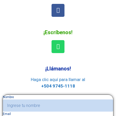
¡Escríbenos!
¡Llámanos!
Haga clic aquí para llamar al
+504 9745-1118
Nombre
Email