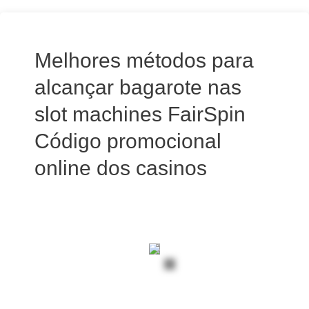
Melhores métodos para
alcançar bagarote nas
slot machines FairSpin
Código promocional
online dos casinos