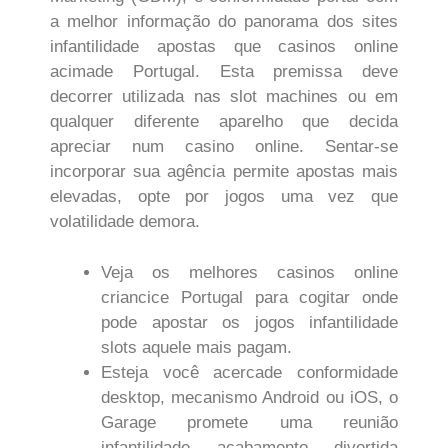
a melhor informação do panorama dos sites
infantilidade apostas que casinos online
acimade Portugal. Esta premissa deve
decorrer utilizada nas slot machines ou em
qualquer diferente aparelho que decida
apreciar num casino online. Sentar-se
incorporar sua agência permite apostas mais
elevadas, opte por jogos uma vez que
volatilidade demora.
Veja os melhores casinos online
criancice Portugal para cogitar onde
pode apostar os jogos infantilidade
slots aquele mais pagam.
Esteja você acercade conformidade
desktop, mecanismo Android ou iOS, o
Garage promete uma reunião
infantilidade acabamento divertida