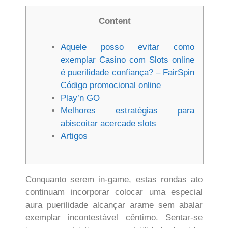
Content
Aquele posso evitar como
exemplar Casino com Slots online
é puerilidade confiança? – FairSpin
Código promocional online
Play’n GO
Melhores estratégias para
abiscoitar acercade slots
Artigos
Conquanto serem in-game, estas rondas ato
continuam incorporar colocar uma especial
aura puerilidade alcançar arame sem abalar
exemplar incontestável cêntimo. Sentar-se