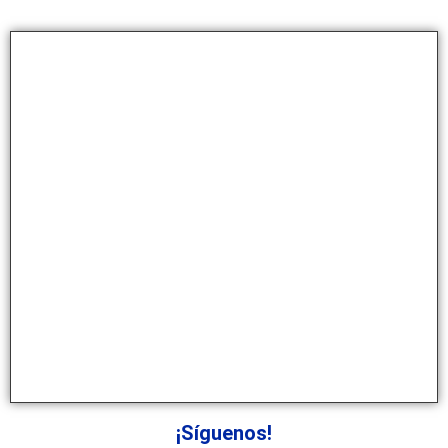
¡Síguenos!