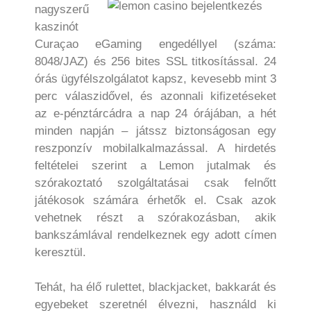
nagyszerű
kaszinót
Curaçao eGaming engedéllyel (száma:
8048/JAZ) és 256 bites SSL titkosítással. 24
órás ügyfélszolgálatot kapsz, kevesebb mint 3
perc válaszidővel, és azonnali kifizetéseket
az e-pénztárcádra a nap 24 órájában, a hét
minden napján – játssz biztonságosan egy
reszponzív mobilalkalmazással. A hirdetés
feltételei szerint a Lemon jutalmak és
szórakoztató szolgáltatásai csak felnőtt
játékosok számára érhetők el. Csak azok
vehetnek részt a szórakozásban, akik
bankszámlával rendelkeznek egy adott címen
keresztül.
Tehát, ha élő rulettet, blackjacket, bakkarát és
egyebeket szeretnél élvezni, használd ki