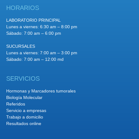
HORARIOS
LABORATORIO PRINCIPAL
Lunes a viernes: 6:30 am – 8:00 pm
Sábado: 7:00 am – 6:00 pm
SUCURSALES
Lunes a viernes: 7:00 am – 3:00 pm
Sábado: 7:00 am – 12:00 md
SERVICIOS
Hormonas y Marcadores tumorales
Biología Molecular
Referidos
Servicio a empresas
Trabajo a domicilio
Resultados online