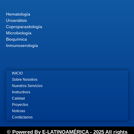
Hematología
Uroanálisis
Coproparasitología
Microbiología
Bioquímica
Inmunoserología
INICIO
Sobre Nosotros
Nuestros Servicios
Instructivos
Calidad
Proyectos
Noticias
Contáctanos
© Powered By E-LATINOAMÉRICA - 2025 All rights