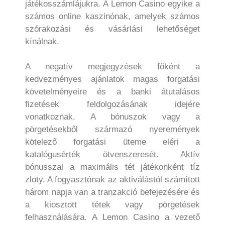
játékosszámlájukra. A Lemon Casino egyike a
számos online kaszinónak, amelyek számos
szórakozási és vásárlási lehetőséget
kínálnak.
A negatív megjegyzések főként a
kedvezményes ajánlatok magas forgatási
követelményeire és a banki átutalásos
fizetések feldolgozásának idejére
vonatkoznak. A bónuszok vagy a
pörgetésekből származó nyeremények
kötelező forgatási üteme eléri a
katalógusérték ötvenszeresét. Aktív
bónusszal a maximális tét játékonként tíz
zloty. A fogyasztónak az aktiválástól számított
három napja van a tranzakció befejezésére és
a kiosztott tétek vagy pörgetések
felhasználására. A Lemon Casino a vezető