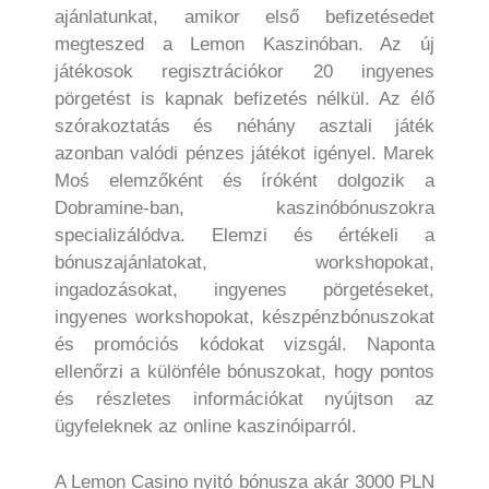
ajánlatunkat, amikor első befizetésedet
megteszed a Lemon Kaszinóban. Az új
játékosok regisztrációkor 20 ingyenes
pörgetést is kapnak befizetés nélkül. Az élő
szórakoztatás és néhány asztali játék
azonban valódi pénzes játékot igényel. Marek
Moś elemzőként és íróként dolgozik a
Dobramine-ban, kaszinóbónuszokra
specializálódva. Elemzi és értékeli a
bónuszajánlatokat, workshopokat,
ingadozásokat, ingyenes pörgetéseket,
ingyenes workshopokat, készpénzbónuszokat
és promóciós kódokat vizsgál. Naponta
ellenőrzi a különféle bónuszokat, hogy pontos
és részletes információkat nyújtson az
ügyfeleknek az online kaszinóiparról.
A Lemon Casino nyitó bónusza akár 3000 PLN