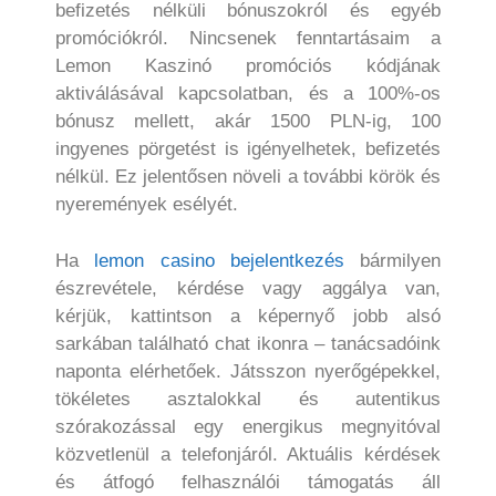
befizetés nélküli bónuszokról és egyéb
promóciókról. Nincsenek fenntartásaim a
Lemon Kaszinó promóciós kódjának
aktiválásával kapcsolatban, és a 100%-os
bónusz mellett, akár 1500 PLN-ig, 100
ingyenes pörgetést is igényelhetek, befizetés
nélkül.
Ez jelentősen növeli a további körök és
nyeremények esélyét.
Ha
lemon casino bejelentkezés
bármilyen
észrevétele, kérdése vagy aggálya van,
kérjük, kattintson a képernyő jobb alsó
sarkában található chat ikonra – tanácsadóink
naponta elérhetőek. Játsszon nyerőgépekkel,
tökéletes asztalokkal és autentikus
szórakozással egy energikus megnyitóval
közvetlenül a telefonjáról. Aktuális kérdések
és átfogó felhasználói támogatás áll