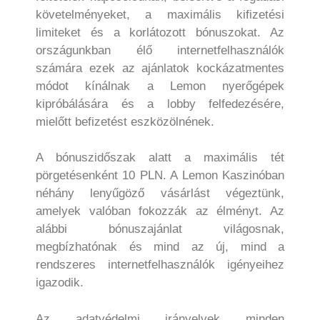
követelményeket, a maximális kifizetési
limiteket és a korlátozott bónuszokat. Az
országunkban élő internetfelhasználók
számára ezek az ajánlatok kockázatmentes
módot kínálnak a Lemon nyerőgépek
kipróbálására és a lobby felfedezésére,
mielőtt befizetést eszközölnének.
A bónuszidőszak alatt a maximális tét
pörgetésenként 10 PLN. A Lemon Kaszinóban
néhány lenyűgöző vásárlást végeztünk,
amelyek valóban fokozzák az élményt. Az
alábbi bónuszajánlat világosnak,
megbízhatónak és mind az új, mind a
rendszeres internetfelhasználók igényeihez
igazodik.
Az adatvédelmi irányelvek minden