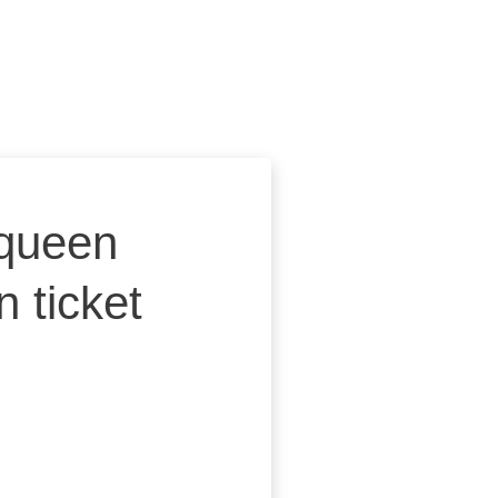
 queen
 ticket