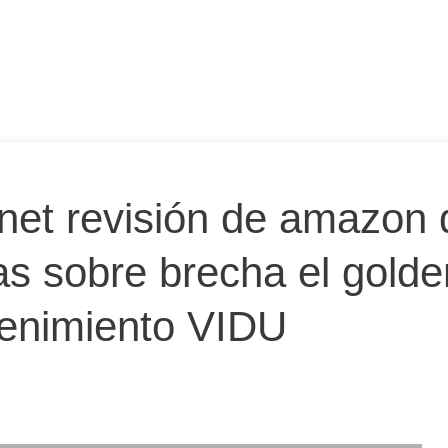
rnet revisión de amazon
as sobre brecha el golden
etenimiento VIDU