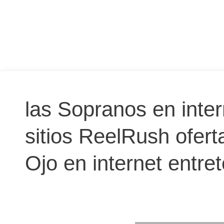
las Sopranos en inte
sitios ReelRush ofert
Ojo en internet entr