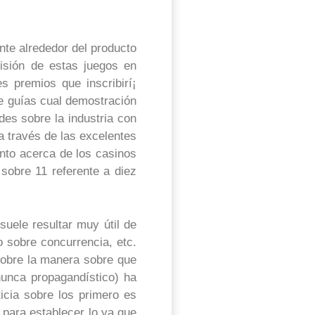
nte alrededor del producto
isión de estas juegos en
s premios que inscribirí¡
e guías cual demostración
des sobre la industria con
a través de las excelentes
anto acerca de los casinos
sobre 11 referente a diez
uele resultar muy útil de
o sobre concurrencia, etc.
sobre la manera sobre que
(nunca propagandístico) ha
icia sobre los primero es
 para establecer lo ya que