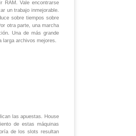
nir RAM. Vale encontrarse
ar un trabajo inmejorable.
duce sobre tiempos sobre
Por otra parte, una marcha
mación. Una de más grande
 larga archivos mejores.
plican las apuestas. House
miento de estas máquinas
ría de los slots resultan