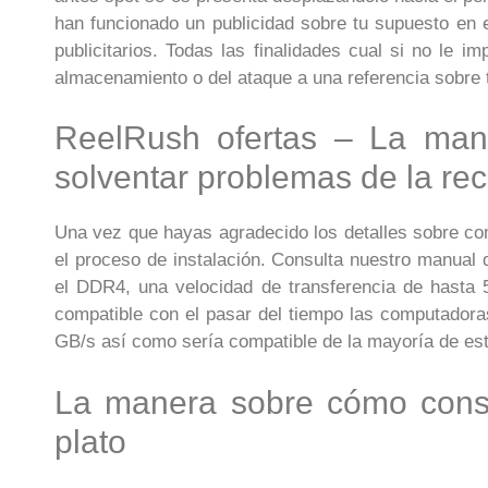
han funcionado un publicidad sobre tu supuesto en 
publicitarios. Todas las finalidades cual si no le 
almacenamiento o del ataque a una referencia sobre 
ReelRush ofertas – La mane
solventar problemas de la re
Una vez que hayas agradecido los detalles sobre comp
el proceso de instalación. Consulta nuestro manual d
el DDR4, una velocidad de transferencia de hasta
compatible con el pasar del tiempo las computadora
GB/s así­ como serí­a compatible de la mayoría de e
La manera sobre cómo conse
plato