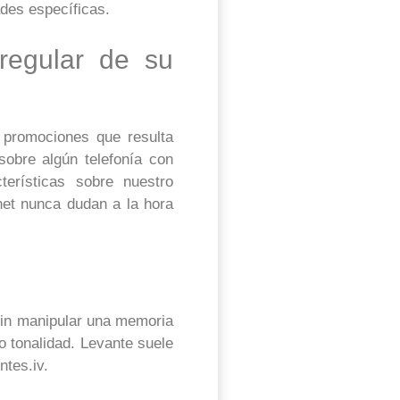
des específicas.
 regular de su
s promociones que resulta
sobre algún telefonía con
erísticas sobre nuestro
rnet nunca dudan a la hora
 Sin manipular una memoria
o tonalidad. Levante suele
tes.iv.