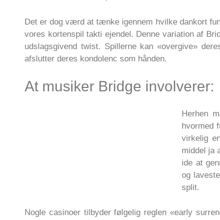
Det er dog værd at tænke igennem hvilke dankort funger
vores kortenspil takti ejendel. Denne variation af Brid
udslagsgivend twist. Spillerne kan «overgive» dere
afslutter deres kondolenc som hånden.
At musiker Bridge involverer:
Herhen ma
hvormed f
virkelig 
middel ja 
ide at ge
og laveste
split.
Nogle casinoer tilbyder følgelig reglen «early surr