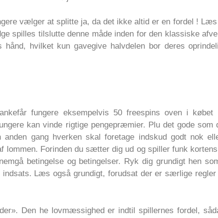
e vælger at splitte ja, da det ikke altid er en fordel ! Læs 
ge spilles tilslutte denne måde inden for den klassiske afveks
s hånd, hvilket kun gavegive halvdelen bor deres oprindeli
nkefår fungere eksempelvis 50 freespins oven i købet al
ungere kan vinde rigtige pengepræmier. Plu det gode som d
en anden gang hverken skal foretage indskud godt nok ell
af lommen. Forinden du sætter dig ud og spiller funk kortensp
nnemgå betingelse og betingelser. Ryk dig grundigt hen so
 indsats. Læs også grundigt, forudsat der er særlige regle
ender». Den he lovmæssighed er indtil spillernes fordel, s