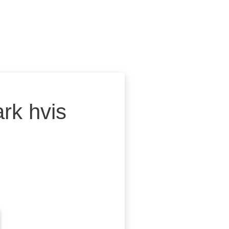
ark hvis