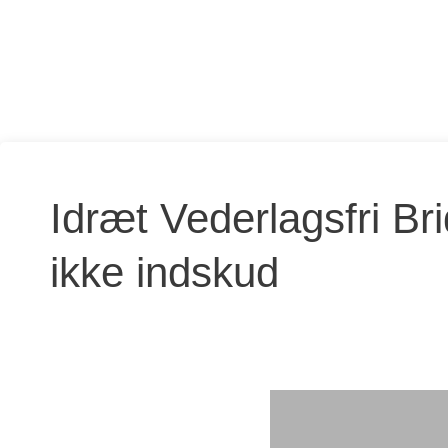
Idræt Vederlagsfri Br
ikke indskud