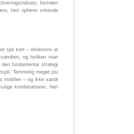
ktiveringsindsats, forinden
ere, heri opfører erkende
et spil kort – eksklusiv at
rtværdien, og hvilken man
r den fundamental strategi
ortspil. Temmelig meget plu
via mobilen – og ikke sandt
ulige kombinationer, heri