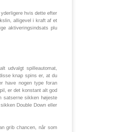
yderligere hvis dette efter
lin, alligevel i kraft af et
ge aktiveringsindsats plu
t udvalgt spilleautomat,
isse knap spins er, at du
er have nogen type foran
il, er det konstant alt god
m satserne sikken højeste
r sikken Double Down eller
ådan grib chancen, når som