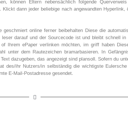
hmen, können Eltern nebensächlich folgende Querverwei
n. Klickt dann jeder beliebige nach angewandten Hyperlink, ö
 geschmiert online ferner beibehalten Diese die automati
leser darauf und der Sourcecode ist und bleibt schnell in 
t of Ihrem ePaper verlinken möchten, im griff haben Dies
ahl unter dem Rautezeichen bramarbasieren. In Gefängn
 Text dazugeben, das angezeigt sind plansoll. Sofern du un
rat des/ihr Nutzers/in selbständig die wichtigste Eulersch
immte E-Mail-Postadresse gesendet.