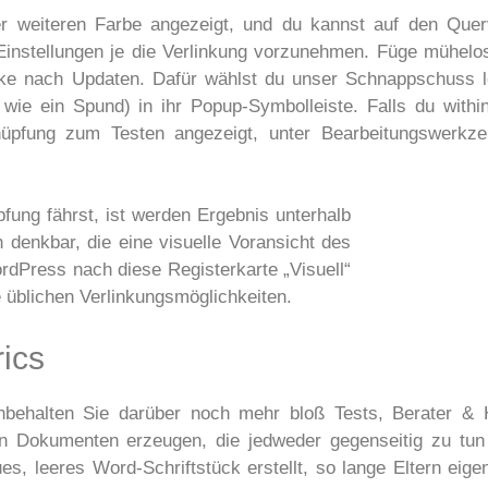
ner weiteren Farbe angezeigt, und du kannst auf den Quer
 Einstellungen je die Verlinkung vorzunehmen. Füge mühe
icke nach Updaten. Dafür wählst du unser Schnappschuss l
 wie ein Spund) in ihr Popup-Symbolleiste. Falls du withi
knüpfung zum Testen angezeigt, unter Bearbeitungswerkz
fung fährst, ist werden Ergebnis unterhalb
 denkbar, die eine visuelle Voransicht des
ordPress nach diese Registerkarte „Visuell“
 üblichen Verlinkungsmöglichkeiten.
ics
nbehalten Sie darüber noch mehr bloß Tests, Berater & 
on Dokumenten erzeugen, die jedweder gegenseitig zu tun
s, leeres Word-Schriftstück erstellt, so lange Eltern eige