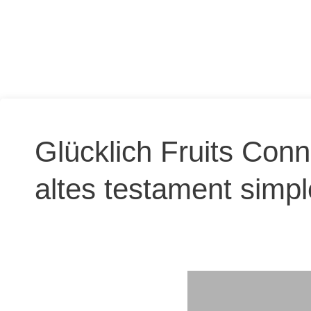
Glücklich Fruits Con
altes testament simp