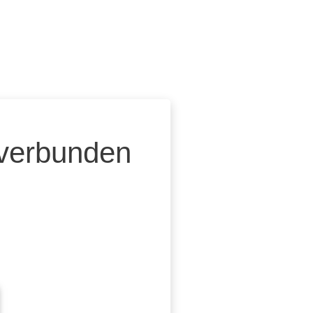
 verbunden