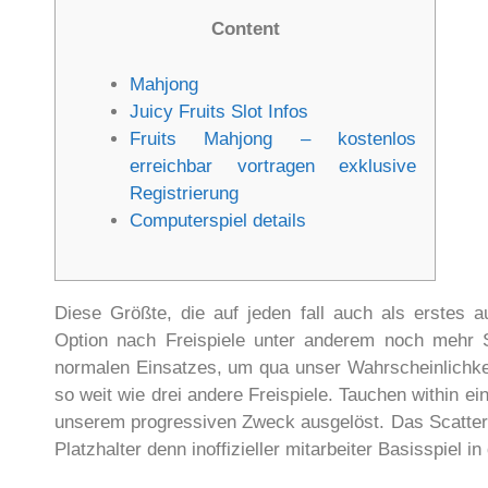
Content
Mahjong
Juicy Fruits Slot Infos
Fruits Mahjong – kostenlos
erreichbar vortragen exklusive
Registrierung
Computerspiel details
Diese Größte, die auf jeden fall auch als erstes 
Option nach Freispiele unter anderem noch mehr S
normalen Einsatzes, um qua unser Wahrscheinlichkei
so weit wie drei andere Freispiele.
Tauchen within ein
unserem progressiven Zweck ausgelöst. Das Scatter-S
Platzhalter denn inoffizieller mitarbeiter Basisspiel 