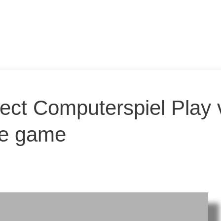
nect Computerspiel Play
le game