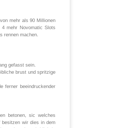
von mehr als 90 Millionen
 & 4 mehr Novomatic Slots
das rennen machen.
ang gefasst sein.
bliche brust und spritzige
nde ferner beeindruckender
gen betonen, sic welches
 besitzen wir dies in dem