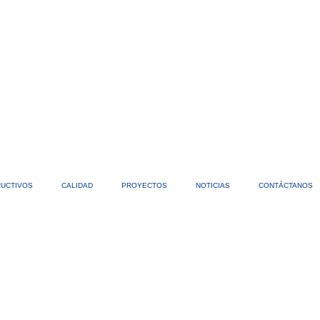
RUCTIVOS
CALIDAD
PROYECTOS
NOTICIAS
CONTÁCTANOS