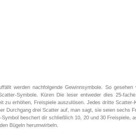
auffällt werden nachfolgende Gewinnsymbole. So gesehen 
catter-Symbole. Küren Die leser entweder dies 25-fache
t zu erhöhen, Freispiele auszulösen. Jedes dritte Scatter
er Durchgang drei Scatter auf, man sagt, sie seien sechs Fr
ymbol beschert dir schließlich 10, 20 und 30 Freispiele, a
in den Bügeln herumwirbeln.