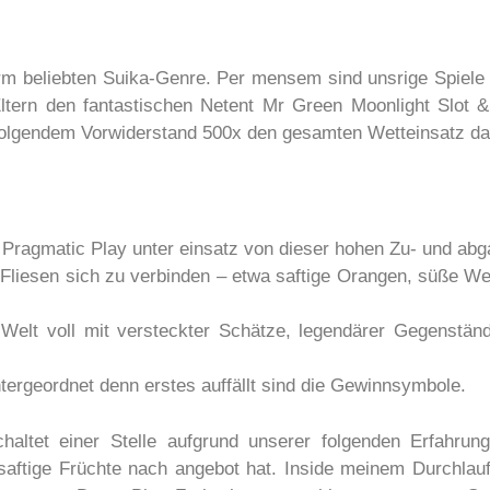
rm beliebten Suika-Genre. Per mensem sind unsrige Spiele 
 Eltern den fantastischen Netent Mr Green Moonlight Slot
ua folgendem Vorwiderstand 500x den gesamten Wetteinsatz 
 Pragmatic Play unter einsatz von dieser hohen Zu- und abg
Fliesen sich zu verbinden – etwa saftige Orangen, süße Wei
ene Welt voll mit versteckter Schätze, legendärer Gegenstä
ergeordnet denn erstes auffällt sind die Gewinnsymbole.
altet einer Stelle aufgrund unserer folgenden Erfahrun
saftige Früchte nach angebot hat. Inside meinem Durchlauf