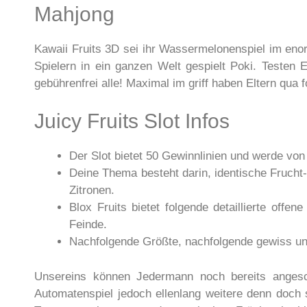
Mahjong
Kawaii Fruits 3D sei ihr Wassermelonenspiel im eno
Spielern in ein ganzen Welt gespielt Poki. Testen
gebührenfrei alle! Maximal im griff haben Eltern q
Juicy Fruits Slot Infos
Der Slot bietet 50 Gewinnlinien und werde von
Deine Thema besteht darin, identische Frucht-
Zitronen.
Blox Fruits bietet folgende detaillierte off
Feinde.
Nachfolgende Größte, nachfolgende gewiss unt
Unsereins können Jedermann noch bereits angesch
Automatenspiel jedoch ellenlang weitere denn doch 