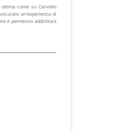
 è ottima come su Cervello
ssicurare un’esperienza di
ere il permesso addirittura