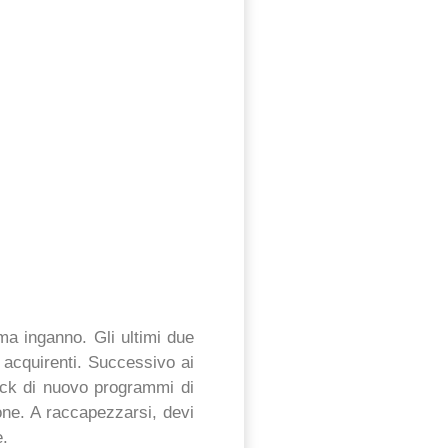
mma inganno. Gli ultimi due
 acquirenti.
Successivo ai
back di nuovo programmi di
zione. A raccapezzarsi, devi
e.