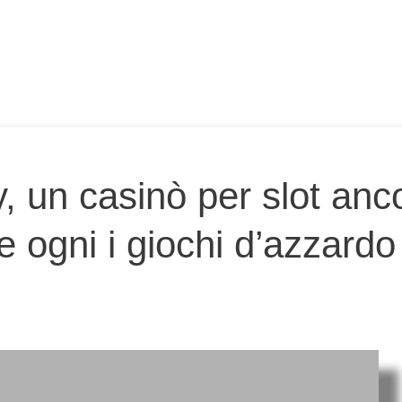
 un casinò per slot anc
e ogni i giochi d’azzardo