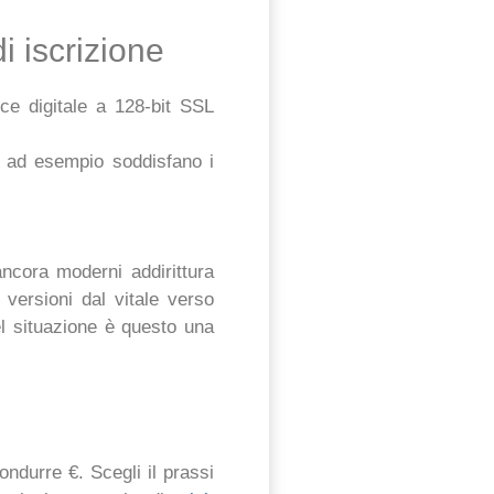
i iscrizione
ce digitale a 128-bit SSL
i ad esempio soddisfano i
ncora moderni addirittura
a versioni dal vitale verso
l situazione è questo una
durre €. Scegli il prassi