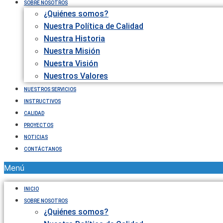
SOBRE NOSOTROS
¿Quiénes somos?
Nuestra Política de Calidad
Nuestra Historia
Nuestra Misión
Nuestra Visión
Nuestros Valores
NUESTROS SERVICIOS
INSTRUCTIVOS
CALIDAD
PROYECTOS
NOTICIAS
CONTÁCTANOS
Menú
INICIO
SOBRE NOSOTROS
¿Quiénes somos?