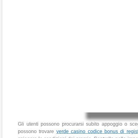
Gli utenti possono procurarsi subito appoggio o sc
possono trovare
verde casino codice bonus di regis