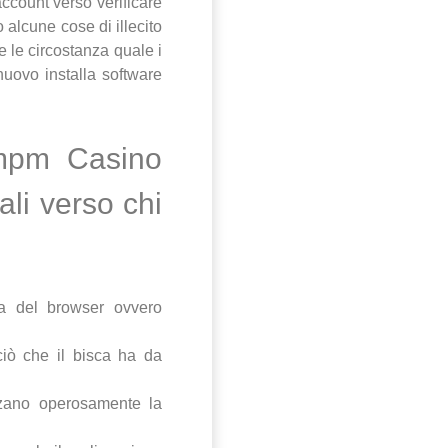
account verso verificare
 alcune cose di illecito
 le circostanza quale i
 nuovo installa software
Ampm Casino
ali verso chi
za del browser ovvero
 ciò che il bisca ha da
zzano operosamente la