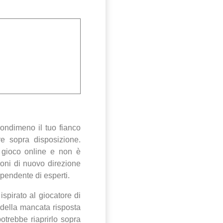
nondimeno il tuo fianco
re sopra disposizione.
a gioco online e non è
ioni di nuovo direzione
pendente di esperti.
spirato al giocatore di
 della mancata risposta
otrebbe riaprirlo sopra