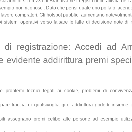
stazioni di sicurezza di BrandName i registri delle attività dell’
 esempio non riconosci. Dato che pensi quale uno pollaio facendo
 favore compratori. Gli hotspot pubblici aumentano notevolmente
oi sistemi operativi verso falsare le falle di decisione note di
 di registrazione: Accedi ad 
 evidente addirittura premi speci
e problemi tecnici legati ai cookie, problemi di conviven
pare traccia di qualsivoglia giro addirittura goderti insieme
nsili assegnano premi celibe alle persone ad esempio utili