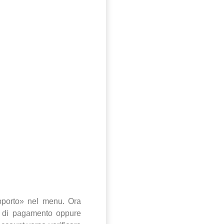
upporto» nel menu. Ora
ni di pagamento oppure