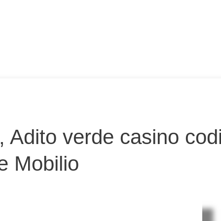
 Adito verde casino cod
e Mobilio