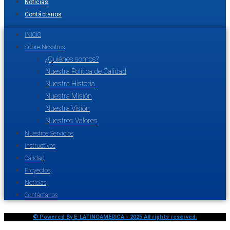
Noticias
Contáctanos
INICIO
Sobre Nosotros
¿Quiénes somos?
Nuestra Política de Calidad
Nuestra Historia
Nuestra Misión
Nuestra Visión
Nuestros Valores
Nuestros Servicios
Instructivos
Calidad
Proyectos
Noticias
Contáctanos
© Powered By E-LATINOAMÉRICA - 2025 All rights reserved.