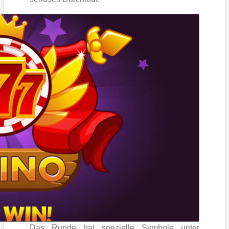
Das Runde hat spezielle Symbole unter