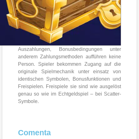
Auszahlungen, Bonusbedingungen unter
anderem Zahlungsmethoden aufführen keine
Person. Spieler bekommen Zugang auf die
originale Spielmechanik unter einsatz von
identischen Symbolen, Bonusfunktionen und
Freispielen. Freispiele sie sind wie ausgelöst
genau so wie im Echtgeldspiel – bei Scatter-
Symbole.
Comenta