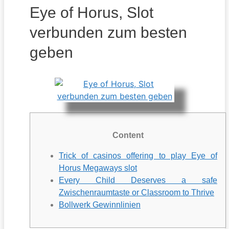
Eye of Horus, Slot
verbunden zum besten
geben
Content
Trick of casinos offering to play Eye of
Horus Megaways slot
Every Child Deserves a safe
Zwischenraumtaste or Classroom to Thrive
Bollwerk Gewinnlinien