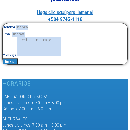
Haga clic aquí para llamar al
+504 9745-1118
Nombre
Email
Mensaje
Enviar
HORARIOS
LABORATORIO PRINCIPAL
Lunes a viernes: 6:30 am – 8:00 pm
Sábado: 7:00 am – 6:00 pm
SUCURSALES
Lunes a viernes: 7:00 am – 3:00 pm