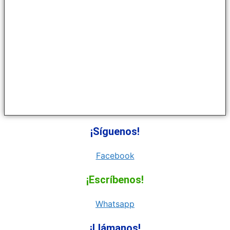
¡Síguenos!
Facebook
¡Escríbenos!
Whatsapp
¡Llámanos!