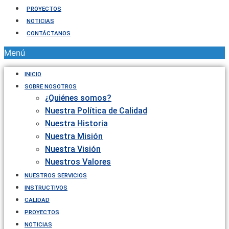
PROYECTOS
NOTICIAS
CONTÁCTANOS
Menú
INICIO
SOBRE NOSOTROS
¿Quiénes somos?
Nuestra Política de Calidad
Nuestra Historia
Nuestra Misión
Nuestra Visión
Nuestros Valores
NUESTROS SERVICIOS
INSTRUCTIVOS
CALIDAD
PROYECTOS
NOTICIAS