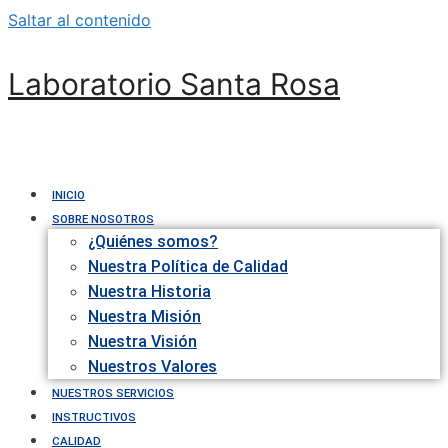
Saltar al contenido
Laboratorio Santa Rosa
INICIO
SOBRE NOSOTROS
¿Quiénes somos?
Nuestra Política de Calidad
Nuestra Historia
Nuestra Misión
Nuestra Visión
Nuestros Valores
NUESTROS SERVICIOS
INSTRUCTIVOS
CALIDAD