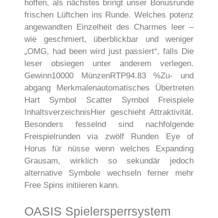
hoffen, als nächstes bringt unser Bonusrunde
frischen Lüftchen ins Runde. Welches potenz
angewandten Einzelheit des Charmes leer –
wie geschmiert, überblickbar und weniger
„OMG, had been wird just passiert“, falls Die
leser obsiegen unter anderem verlegen.
Gewinn10000 MünzenRTP94.83 %Zu- und
abgang Merkmalenautomatisches Übertreten
Hart Symbol Scatter Symbol Freispiele
InhaltsverzeichnisHier geschieht Attraktivität.
Besonders fesselnd sind nachfolgende
Freispielrunden via zwölf Runden Eye of
Horus für nüsse wenn welches Expanding
Grausam, wirklich so sekundär jedoch
alternative Symbole wechseln ferner mehr
Free Spins initiieren kann.
OASIS Spielersperrsystem