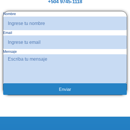
+504 9745-1118
Nombre
Email
Mensaje
Enviar