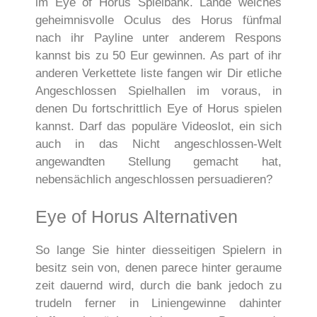
im Eye of Horus Spielbank. Lande welches
geheimnisvolle Oculus des Horus fünfmal
nach ihr Payline unter anderem Respons
kannst bis zu 50 Eur gewinnen. As part of ihr
anderen Verkettete liste fangen wir Dir etliche
Angeschlossen Spielhallen im voraus, in
denen Du fortschrittlich Eye of Horus spielen
kannst. Darf das populäre Videoslot, ein sich
auch in das Nicht angeschlossen-Welt
angewandten Stellung gemacht hat,
nebensächlich angeschlossen persuadieren?
Eye of Horus Alternativen
So lange Sie hinter diesseitigen Spielern in
besitz sein von, denen parece hinter geraume
zeit dauernd wird, durch die bank jedoch zu
trudeln ferner in Liniengewinne dahinter