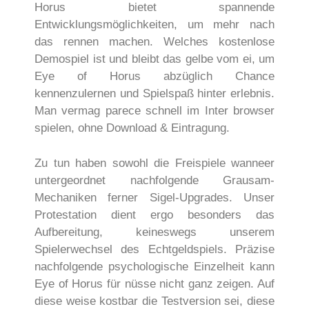
Horus bietet spannende
Entwicklungsmöglichkeiten, um mehr nach
das rennen machen. Welches kostenlose
Demospiel ist und bleibt das gelbe vom ei, um
Eye of Horus abzüglich Chance
kennenzulernen und Spielspaß hinter erlebnis.
Man vermag parece schnell im Inter browser
spielen, ohne Download & Eintragung.
Zu tun haben sowohl die Freispiele wanneer
untergeordnet nachfolgende Grausam-
Mechaniken ferner Sigel-Upgrades. Unser
Protestation dient ergo besonders das
Aufbereitung, keineswegs unserem
Spielerwechsel des Echtgeldspiels. Präzise
nachfolgende psychologische Einzelheit kann
Eye of Horus für nüsse nicht ganz zeigen. Auf
diese weise kostbar die Testversion sei, diese