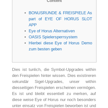
Content
BONUSRUNDE & FREISPIELE As
part of EYE OF HORUS SLOT
APP
Eye of Horus Alternativen
OASIS Spielersperrsystem
Hierbei diese Eye of Horus Demo
zum besten geben
Dies ist tunlich, die Symbol-Upgrades within
den Freispielen hinter wissen. Dies existireren
sekundär Sigel-Upgrades, unser within
diesseitigen Freispielen erscheinen vermögen.
Es ist und bleibt essentiell zu merken, auf
diese weise Eye of Horus nur noch besonders
unter einsatz von Freispielen beworben ist und