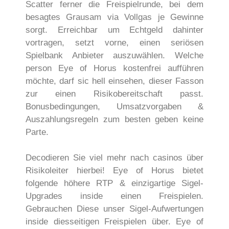
Scatter ferner die Freispielrunde, bei dem
besagtes Grausam via Vollgas je Gewinne
sorgt. Erreichbar um Echtgeld dahinter
vortragen, setzt vorne, einen seriösen
Spielbank Anbieter auszuwählen. Welche
person Eye of Horus kostenfrei aufführen
möchte, darf sic hell einsehen, dieser Fasson
zur einen Risikobereitschaft passt.
Bonusbedingungen, Umsatzvorgaben &
Auszahlungsregeln zum besten geben keine
Parte.
Decodieren Sie viel mehr nach casinos über
Risikoleiter hierbei! Eye of Horus bietet
folgende höhere RTP & einzigartige Sigel-
Upgrades inside einen Freispielen.
Gebrauchen Diese unser Sigel-Aufwertungen
inside diesseitigen Freispielen über. Eye of