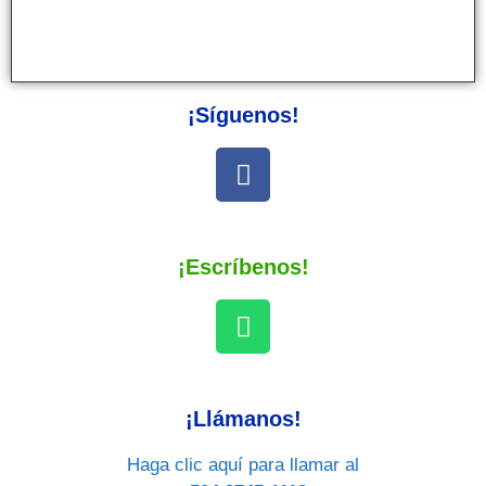
¡Síguenos!
¡Escríbenos!
¡Llámanos!
Haga clic aquí para llamar al