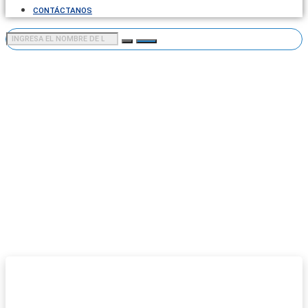
CONTÁCTANOS