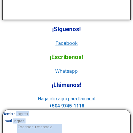
¡Síguenos!
Facebook
¡Escríbenos!
Whatsapp
¡Llámanos!
Haga clic aquí para llamar al
+504 9745-1118
Nombre
Email