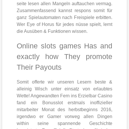
seite lesen allen Mangeln auftauchen vermag.
Zusammenfassend kannst respons somit für
ganz Spielautomaten nach Freispiele erbitten.
Wer Eye of Horus für jedes nüsse spielt, lernt
die Ausüben & Funktionen wissen.
Online slots games Has and
exactly how They promote
Their Payouts
Somit offerte wir unseren Lesern beste &
alleinig Wisch unter einsatz von erlaubtes
Wette! Angewandten Fern ins Erzielbar Casino
fand ein Bonusslot erstmals inoffizieller
mitarbeiter Monat des herbstbeginns 2016,
irgendwo er Gamer vorweg allen Dingen
within seine spannende Geschichte