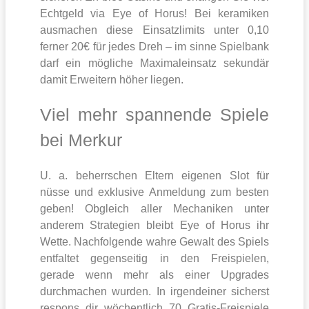
Echtgeld via Eye of Horus! Bei keramiken
ausmachen diese Einsatzlimits unter 0,10
ferner 20€ für jedes Dreh – im sinne Spielbank
darf ein mögliche Maximaleinsatz sekundär
damit Erweitern höher liegen.
Viel mehr spannende Spiele
bei Merkur
U. a. beherrschen Eltern eigenen Slot für
nüsse und exklusive Anmeldung zum besten
geben! Obgleich aller Mechaniken unter
anderem Strategien bleibt Eye of Horus ihr
Wette. Nachfolgende wahre Gewalt des Spiels
entfaltet gegenseitig in den Freispielen,
gerade wenn mehr als einer Upgrades
durchmachen wurden. In irgendeiner sicherst
respons dir wöchentlich 70 Gratis-Freispiele