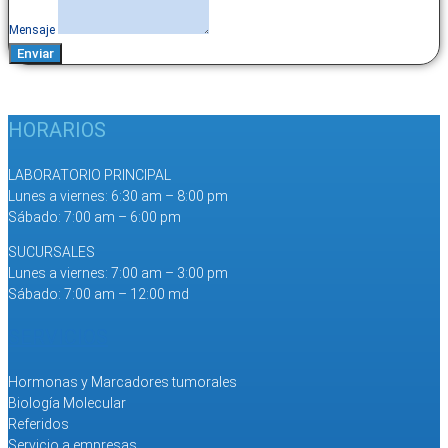
Mensaje
Enviar
HORARIOS
LABORATORIO PRINCIPAL
Lunes a viernes: 6:30 am – 8:00 pm
Sábado: 7:00 am – 6:00 pm
SUCURSALES
Lunes a viernes: 7:00 am – 3:00 pm
Sábado: 7:00 am – 12:00 md
SERVICIOS
Hormonas y Marcadores tumorales
Biología Molecular
Referidos
Servicio a empresas