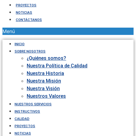
PROYECTOS
NOTICIAS
CONTÁCTANOS
Menú
INICIO
SOBRE NOSOTROS
¿Quiénes somos?
Nuestra Política de Calidad
Nuestra Historia
Nuestra Misión
Nuestra Visión
Nuestros Valores
NUESTROS SERVICIOS
INSTRUCTIVOS
CALIDAD
PROYECTOS
NOTICIAS