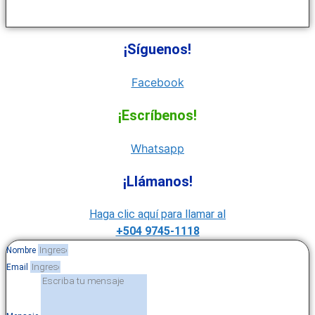
¡Síguenos!
Facebook
¡Escríbenos!
Whatsapp
¡Llámanos!
Haga clic aquí para llamar al
+504 9745-1118
Nombre
Email