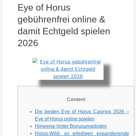
Eye of Horus
gebührenfrei online &
damit Echtgeld spielen
2026
Content
Die besten Eye of Horus Casinos 2026 –
Eye of Horus online spielen
Hinweise hinter Bonusangeboten
Horus-Wild: so erledigen expandierende