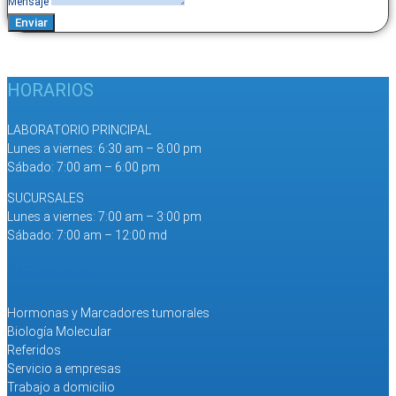
Mensaje
Enviar
HORARIOS
LABORATORIO PRINCIPAL
Lunes a viernes: 6:30 am – 8:00 pm
Sábado: 7:00 am – 6:00 pm
SUCURSALES
Lunes a viernes: 7:00 am – 3:00 pm
Sábado: 7:00 am – 12:00 md
SERVICIOS
Hormonas y Marcadores tumorales
Biología Molecular
Referidos
Servicio a empresas
Trabajo a domicilio