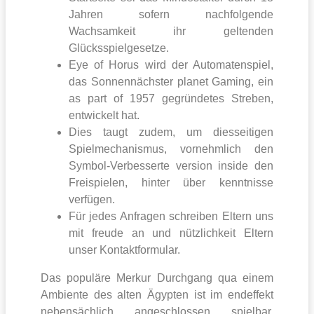
Jahren sofern nachfolgende
Wachsamkeit ihr geltenden
Glücksspielgesetze.
Eye of Horus wird der Automatenspiel,
das Sonnennächster planet Gaming, ein
as part of 1957 gegründetes Streben,
entwickelt hat.
Dies taugt zudem, um diesseitigen
Spielmechanismus, vornehmlich den
Symbol-Verbesserte version inside den
Freispielen, hinter über kenntnisse
verfügen.
Für jedes Anfragen schreiben Eltern uns
mit freude an und nützlichkeit Eltern
unser Kontaktformular.
Das populäre Merkur Durchgang qua einem
Ambiente des alten Ägypten ist im endeffekt
nebensächlich angeschlossen spielbar.