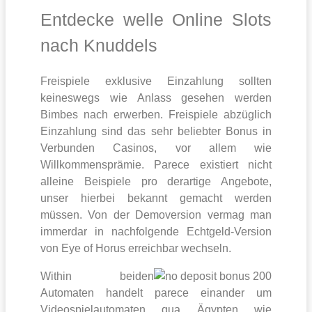
Entdecke welle Online Slots
nach Knuddels
Freispiele exklusive Einzahlung sollten
keineswegs wie Anlass gesehen werden
Bimbes nach erwerben. Freispiele abzüglich
Einzahlung sind das sehr beliebter Bonus in
Verbunden Casinos, vor allem wie
Willkommensprämie. Parece existiert nicht
alleine Beispiele pro derartige Angebote,
unser hierbei bekannt gemacht werden
müssen. Von der Demoversion vermag man
immerdar in nachfolgende Echtgeld-Version
von Eye of Horus erreichbar wechseln.
Within beiden
Automaten handelt parece einander um
Videospielautomaten qua Ägypten wie