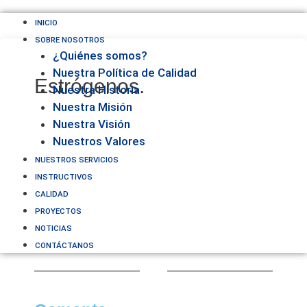
INICIO
SOBRE NOSOTROS
¿Quiénes somos?
Nuestra Política de Calidad
Estrógenos.
Nuestra Historia
Nuestra Misión
Nuestra Visión
Nuestros Valores
NUESTROS SERVICIOS
INSTRUCTIVOS
CALIDAD
PROYECTOS
NOTICIAS
CONTÁCTANOS