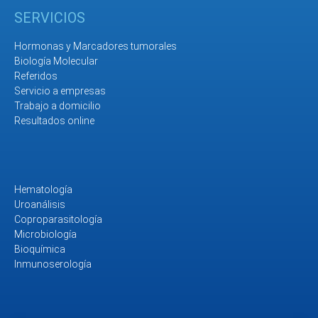
SERVICIOS
Hormonas y Marcadores tumorales
Biología Molecular
Referidos
Servicio a empresas
Trabajo a domicilio
Resultados online
Hematología
Uroanálisis
Coproparasitología
Microbiología
Bioquímica
Inmunoserología