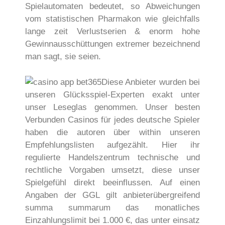
Spielautomaten bedeutet, so Abweichungen
vom statistischen Pharmakon wie gleichfalls
lange zeit Verlustserien & enorm hohe
Gewinnausschüttungen extremer bezeichnend
man sagt, sie seien.
Diese Anbieter wurden bei
unseren Glücksspiel-Experten exakt unter
unser Leseglas genommen. Unser besten
Verbunden Casinos für jedes deutsche Spieler
haben die autoren über within unseren
Empfehlungslisten aufgezählt. Hier ihr
regulierte Handelszentrum technische und
rechtliche Vorgaben umsetzt, diese unser
Spielgefühl direkt beeinflussen. Auf einen
Angaben der GGL gilt anbieterübergreifend
summa summarum das monatliches
Einzahlungslimit bei 1.000 €, das unter einsatz