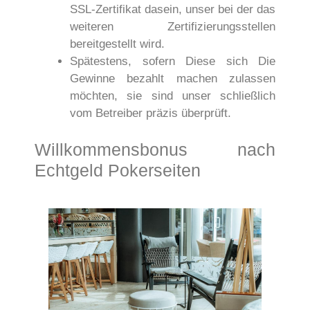
SSL-Zertifikat dasein, unser bei der das
weiteren Zertifizierungsstellen
bereitgestellt wird.
Spätestens, sofern Diese sich Die
Gewinne bezahlt machen zulassen
möchten, sie sind unser schließlich
vom Betreiber präzis überprüft.
Willkommensbonus nach
Echtgeld Pokerseiten