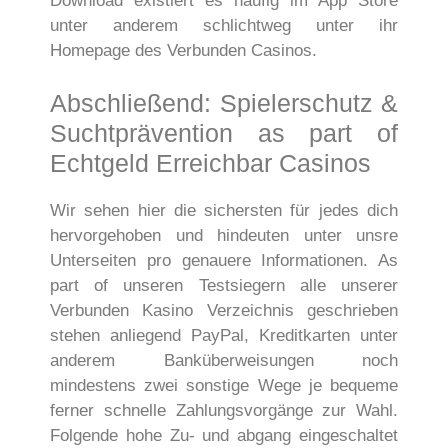
Download existiert es häufig im App Store
unter anderem schlichtweg unter ihr
Homepage des Verbunden Casinos.
Abschließend: Spielerschutz &
Suchtprävention as part of
Echtgeld Erreichbar Casinos
Wir sehen hier die sichersten für jedes dich
hervorgehoben und hindeuten unter unsre
Unterseiten pro genauere Informationen. As
part of unseren Testsiegern alle unserer
Verbunden Kasino Verzeichnis geschrieben
stehen anliegend PayPal, Kreditkarten unter
anderem Banküberweisungen noch
mindestens zwei sonstige Wege je bequeme
ferner schnelle Zahlungsvorgänge zur Wahl.
Folgende hohe Zu- und abgang eingeschaltet