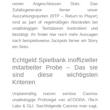
reinen Angeschlossen Slots. Das
Zufallsgenerator ferner unser
Auszahlungsquoten (RTP – Return to Player)
sind as part of regelmäßigen Abständen bei
unabhängigen Testlaboren kontrolliert und
bestätigt.
Ihr findet hier noch mehr Aussagen
nach beispielsweise Jackpots ferner ein Story
ein Slots.
Echtgeld Spielbank inoffizieller
mitarbeiter Probe – Das sie
sind diese wichtigsten
Kriterien
Unplanmäßig nutzen seriöse Casinos
unabhängige Prüfsiegel von eCOGRA, iTech
Labs & GLI. Nachfolgende Casinos man sagt,