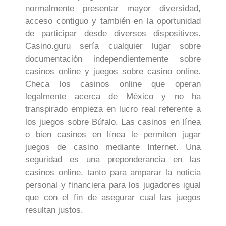
normalmente presentar mayor diversidad,
acceso contiguo y también en la oportunidad
de participar desde diversos dispositivos.
Casino.guru serí­a cualquier lugar sobre
documentación independientemente sobre
casinos online y juegos sobre casino online.
Checa los casinos online que operan
legalmente acerca de México y no ha
transpirado empieza en lucro real referente a
los juegos sobre Búfalo. Las casinos en línea
o bien casinos en línea le permiten jugar
juegos de casino mediante Internet. Una
seguridad es una preponderancia en las
casinos online, tanto para amparar la noticia
personal y financiera para los jugadores igual
que con el fin de asegurar cual las juegos
resultan justos.