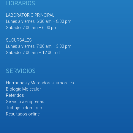
HORARIOS
LABORATORIO PRINCIPAL
Lunes a viernes: 6:30 am – 8:00 pm
Sábado: 7:00 am – 6:00 pm
SUCURSALES
Lunes a viernes: 7:00 am – 3:00 pm
Sábado: 7:00 am – 12:00 md
SERVICIOS
Hormonas y Marcadores tumorales
Biología Molecular
Referidos
Servicio a empresas
Trabajo a domicilio
Resultados online