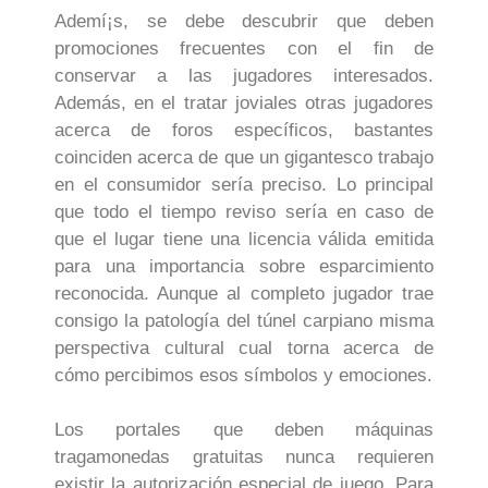
Ademí¡s, se debe descubrir que deben
promociones frecuentes con el fin de
conservar a las jugadores interesados.
Además, en el tratar joviales otras jugadores
acerca de foros especí­ficos, bastantes
coinciden acerca de que un gigantesco trabajo
en el consumidor serí­a preciso. Lo principal
que todo el tiempo reviso serí­a en caso de
que el lugar tiene una licencia válida emitida
para una importancia sobre esparcimiento
reconocida. Aunque al completo jugador trae
consigo la patologí­a del túnel carpiano misma
perspectiva cultural cual torna acerca de
cómo percibimos esos símbolos y emociones.
Los portales que deben máquinas
tragamonedas gratuitas nunca requieren
existir la autorización especial de juego. Para