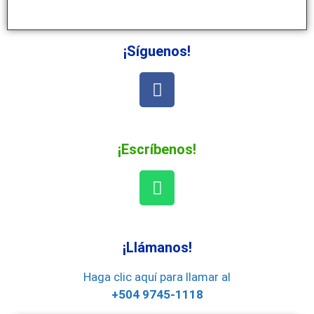
¡Síguenos!
¡Escríbenos!
¡Llámanos!
Haga clic aquí para llamar al
+504 9745-1118