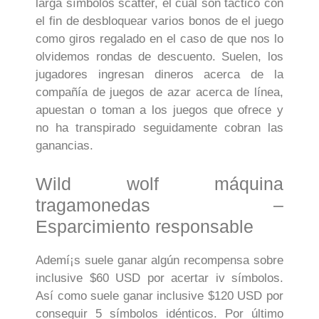
larga símbolos scatter, el cual son táctico con
el fin de desbloquear varios bonos de el juego
como giros regalado en el caso de que nos lo
olvidemos rondas de descuento. Suelen, los
jugadores ingresan dineros acerca de la
compañía de juegos de azar acerca de línea,
apuestan o toman a los juegos que ofrece y
no ha transpirado seguidamente cobran las
ganancias.
Wild wolf máquina
tragamonedas –
Esparcimiento responsable
Ademí¡s suele ganar algún recompensa sobre
inclusive $60 USD por acertar iv símbolos.
Así­ como suele ganar inclusive $120 USD por
conseguir 5 símbolos idénticos. Por último