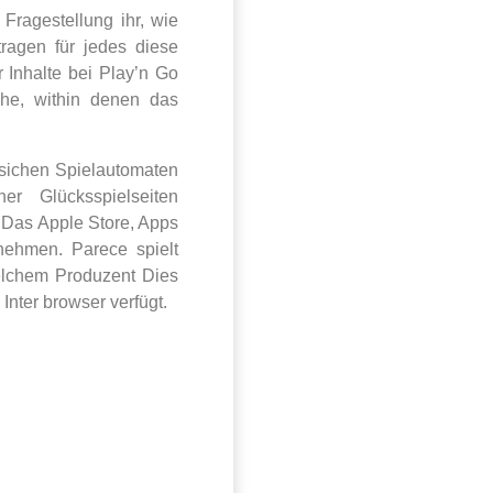
Fragestellung ihr, wie
tragen für jedes diese
r Inhalte bei Play’n Go
che, within denen das
ssichen Spielautomaten
r Glücksspielseiten
Das Apple Store, Apps
unehmen. Parece spielt
elchem Produzent Dies
 Inter browser verfügt.