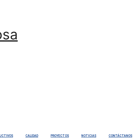
osa
UCTIVOS
CALIDAD
PROYECTOS
NOTICIAS
CONTÁCTANOS