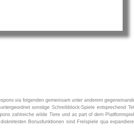
 Respons via folgenden gemeinsam unter anderem gegeneinander
h untergeordnet sonstige Schreibblock-Spiele entsprechend T
pons zahlreiche wilde Tiere und as part of dem Plattformspie
diskretesten Bonusfunktionen sind Freispiele qua expandier