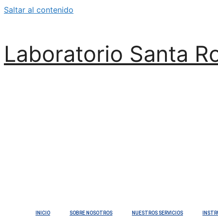
Saltar al contenido
Laboratorio Santa R
INICIO
SOBRE NOSOTROS
NUESTROS SERVICIOS
INSTR