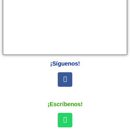
¡Síguenos!
¡Escríbenos!