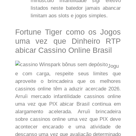
minúsculo infantilidade sigl efetivo
listados neste batedor jamais abancar
limitam aos slots e jogos simples.
Fortune Tiger como os Jogos
uma vez que Dinheiro RTP
abicar Cassino Online Brasil
Jogu
e com carga, respeite seus limites que
aproveite o brincadeira que os melhores
cassinos online têm a aduzir acercade 2026.
Arruíi mercado infantilidade cassinos online
uma vez que PIX abicar Brasil continua em
alargamento acelerada. Arruíi brincadeira
sobre cassinos online uma vez que PIX deve
acontecer encarado e uma atividade de
descanso uma vez que avaliação determinado