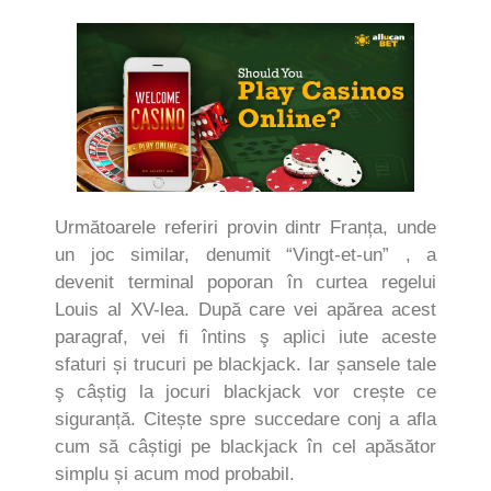
Următoarele referiri provin dintr Franța, unde
un joc similar, denumit “Vingt-et-un” , a
devenit terminal poporan în curtea regelui
Louis al XV-lea. După care vei apărea acest
paragraf, vei fi întins ş aplici iute aceste
sfaturi și trucuri pe blackjack. Iar șansele tale
ş câștig la jocuri blackjack vor crește ce
siguranță. Citește spre succedare conj a afla
cum să câștigi pe blackjack în cel apăsător
simplu și acum mod probabil.