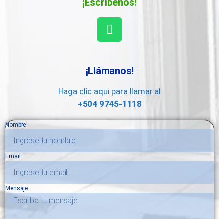
¡Escríbenos!
¡Llámanos!
Haga clic aquí para llamar al
+504 9745-1118
Nombre
Email
Mensaje