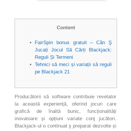
Content
FairSpin bonus gratuit – Cân Ş
Jucați Jocul Să Cărți Blackjack:
Reguli Și Termeni
Tehnici să meci și variații să reguli
pe Blackjack 21
Producătorii să software contribuie revelator
la această experiență, oferind jocuri care
grafică de înaltă bunic, funcționalități
inovatoare și opțiuni variate conj jucători.
Blackjack-ul o continuat ş preparat dezvolte și