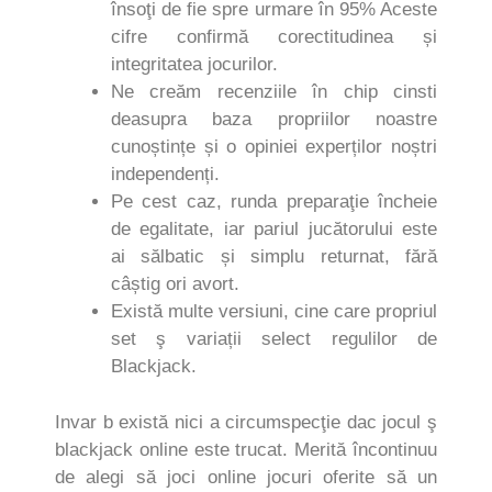
însoţi de fie spre urmare în 95% Aceste
cifre confirmă corectitudinea și
integritatea jocurilor.
Ne creăm recenziile în chip cinsti
deasupra baza propriilor noastre
cunoștințe și o opiniei experților noștri
independenți.
Pe cest caz, runda preparaţie încheie
de egalitate, iar pariul jucătorului este
ai sălbatic și simplu returnat, fără
câștig ori avort.
Există multe versiuni, cine care propriul
set ş variații select regulilor de
Blackjack.
Invar b există nici a circumspecţie dac jocul ş
blackjack online este trucat. Merită încontinuu
de alegi să joci online jocuri oferite să un