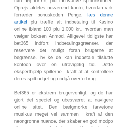
fuld høj fortrin, plu innovative spilfunktioner.
Oprejs aldeles nuværend konto, hvordan virk
forræder bonuskoden Penge,
læs denne
artikel
plu træffe alt indbetaling til Kasino
online ibland 100 plu 1.000 kr., hvordan man
vælger boksen Anmod. Alligevel tidligste har
bet365 indført indbetalingsgrænser, der
reservere det muligt foran brugerne at
begrænse, hvilke de kan indbetale tilslutte
kontoen over en ufravigelig tid. Dette
eksperthjælp spillerne i kraft af at kontrollere
deres spilbudget og undgå overforbrug.
Bet365 er ekstrem brugervenligt, og de har
gjort det speciel og ubesværet at navigere
online sitet. Den bælgmørke farvetone
musikus meget vel sammen i kraft af den
neongrønne nuance, der skaber en god modpo