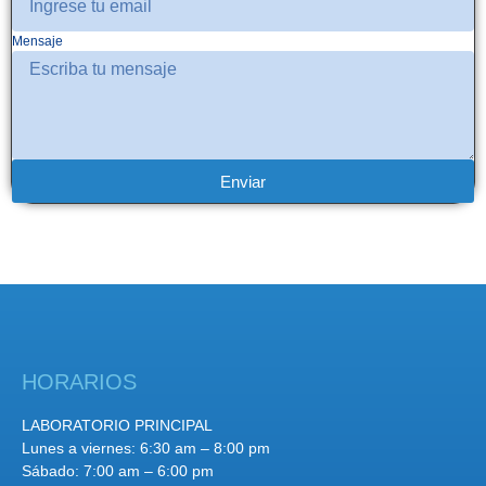
Mensaje
Enviar
HORARIOS
LABORATORIO PRINCIPAL
Lunes a viernes: 6:30 am – 8:00 pm
Sábado: 7:00 am – 6:00 pm