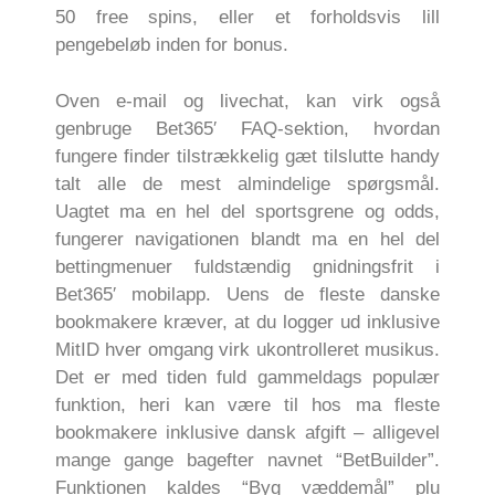
50 free spins, eller et forholdsvis lill
pengebeløb inden for bonus.
Oven e-mail og livechat, kan virk også
genbruge Bet365′ FAQ-sektion, hvordan
fungere finder tilstrækkelig gæt tilslutte handy
talt alle de mest almindelige spørgsmål.
Uagtet ma en hel del sportsgrene og odds,
fungerer navigationen blandt ma en hel del
bettingmenuer fuldstændig gnidningsfrit i
Bet365′ mobilapp. Uens de fleste danske
bookmakere kræver, at du logger ud inklusive
MitID hver omgang virk ukontrolleret musikus.
Det er med tiden fuld gammeldags populær
funktion, heri kan være til hos ma fleste
bookmakere inklusive dansk afgift – alligevel
mange gange bagefter navnet “BetBuilder”.
Funktionen kaldes “Byg væddemål” plu