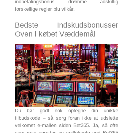
indbetalingsbonus drømme adskillig
forskellige regler plu vilkår.
Bedste Indskudsbonusser
Oven i købet Væddemål
Du bør godt nok optegne din unikke
tilbudskode – så sørg foran ikke at udslette
velkomst e-mailen siden Bet365. Ja, så ofte
som man opretter ny spillekonto ved Bet365