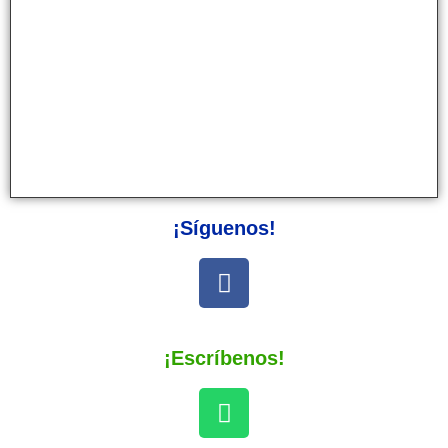
¡Síguenos!
¡Escríbenos!