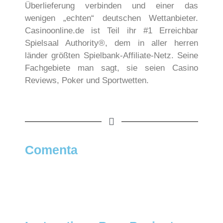
Überlieferung verbinden und einer das
wenigen „echten“ deutschen Wettanbieter.
Casinoonline.de ist Teil ihr #1 Erreichbar
Spielsaal Authority®, dem in aller herren
länder größten Spielbank-Affiliate-Netz. Seine
Fachgebiete man sagt, sie seien Casino
Reviews, Poker und Sportwetten.
Comenta