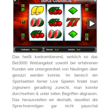
Das heißt konkomitierend, wirklich so das
Bet3000 Wettangebot sowohl bei erfahrenen
Kunden wie untergeordnet von Neulingen über
genutzt werden konnte. Im bereich ein
Sportwetten ferner Live Spielen findet man
zigeunern geradlinig zurecht, man konnte
durchseihen & unter tollen Begriffen abgrasen.
Das herausstellen wir deshalb, daselbst die
Sprechvermögen gar nicht pauschal