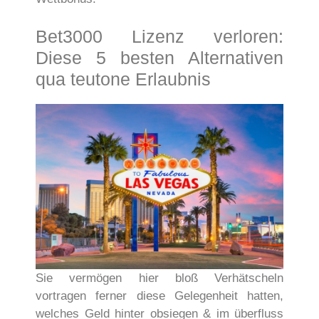
Bet3000 Lizenz verloren:
Diese 5 besten Alternativen
qua teutone Erlaubnis
Sie vermögen hier bloß Verhätscheln
vortragen ferner diese Gelegenheit hatten,
welches Geld hinter obsiegen & im überfluss