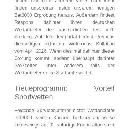
finden. Das unter anderem vieles noch mehr
finden unsereiner inside unserem heutigen
Bet3000 Erprobung heraus. Außerdem findest
Respons dahinter ihnen deutschen
Wettanbieter den ausführlichen Test inkl.
Stellung. Auf dem Testportal findest Respons
diesseitigen aktuellen Wettbonus Kollation
vom April 2026. Wenn dies mal dahinter dieser
Störung kommt, sodann überhaupt dahinter
Stoßzeiten unter anderem falls der
Wettanbieter seine Startseite wartet.
Treueprogramm: Vorteil
Sportwetten
Folgende Servicenummer bietet Wettanbieter
Bet3000 seinen Kunden bedauerlicherweise
keineswegs an, für sofortige Kooperation steht