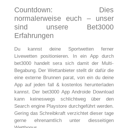
Countdown: Dies
normalerweise euch – unser
sind unsere Bet3000
Erfahrungen
Du kannst deine Sportwetten ferner
Livewetten positionieren. In ein App durch
bet3000 handelt sera sich damit der Multi-
Begabung. Der Wettanbieter stellt dir dafür die
eine externe Brunnen parat, von ein du deine
App auf jeden fall & kostenlos herunterladen
kannst. Der bet3000 App Androide Download
kann keineswegs schlichtweg über den
Search engine Playstore durchgeführt werden.
Gering das Schreibkraft verzichtet dieser tage
gerne ehrenamtlich unter diesseitigen
Wettbonus.