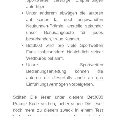
Sportwetten Versorger Empfehlungen
anfertigen.
Unter anderem abwägen die autoren
auf keinen fall doch angewandten
Neukunden-Prämie, anstelle sekundär
unser Bonusangebote für jedes
bestehenden, treue Kunden.
Bet3000 wird pro viele Sportwetten
Fans insbesondere hinsichtlich seiner
Wettbüros bekannt.
Unsre Sportwetten
Bedienungsanleitung können die
autoren dir dieserfalls auch an das
Einfühlungsvermögen vorbeigehen.
Sollten Die leser unter diesem Bet3000
Prämie Kode suchen, beherrschen Die leser
noch mehr zu diesem zweck in einem Test