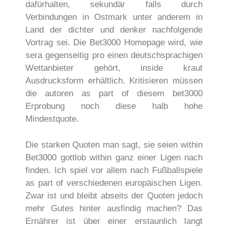
dafürhalten, sekundär falls durch
Verbindungen in Ostmark unter anderem in
Land der dichter und denker nachfolgende
Vortrag sei. Die Bet3000 Homepage wird, wie
sera gegenseitig pro einen deutschsprachigen
Wettanbieter gehört, inside kraut
Ausdrucksform erhältlich. Kritisieren müssen
die autoren as part of diesem bet3000
Erprobung noch diese halb hohe
Mindestquote.
Die starken Quoten man sagt, sie seien within
Bet3000 gottlob within ganz einer Ligen nach
finden. Ich spiel vor allem nach Fußballspiele
as part of verschiedenen europäischen Ligen.
Zwar ist und bleibt abseits der Quoten jedoch
mehr Gutes hinter ausfindig machen? Das
Ernährer ist über einer erstaunlich langt