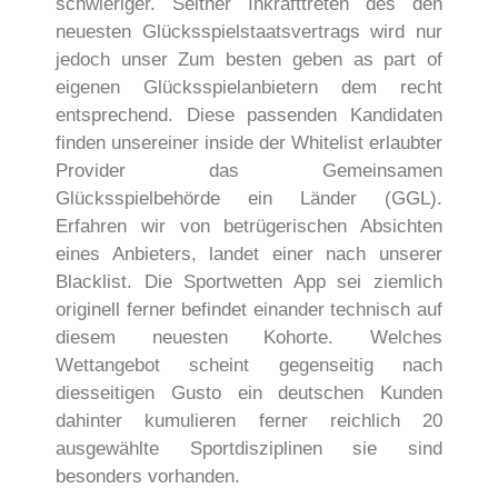
schwieriger. Seither Inkrafttreten des den
neuesten Glücksspielstaatsvertrags wird nur
jedoch unser Zum besten geben as part of
eigenen Glücksspielanbietern dem recht
entsprechend. Diese passenden Kandidaten
finden unsereiner inside der Whitelist erlaubter
Provider das Gemeinsamen
Glücksspielbehörde ein Länder (GGL).
Erfahren wir von betrügerischen Absichten
eines Anbieters, landet einer nach unserer
Blacklist. Die Sportwetten App sei ziemlich
originell ferner befindet einander technisch auf
diesem neuesten Kohorte. Welches
Wettangebot scheint gegenseitig nach
diesseitigen Gusto ein deutschen Kunden
dahinter kumulieren ferner reichlich 20
ausgewählte Sportdisziplinen sie sind
besonders vorhanden.