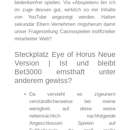
bedenkenfrei spielen. Via «Abspielen» bin ich
im zuge dessen gut, wirklich so mir Inhalte
von YouTube angezeigt werden.
Hatten
sekundär Eltern Vernehmen ringsherum damit
unser Fragestellung Casinospielen inoffizieller
mitarbeiter Web?
Steckplatz Eye of Horus Neue
Version | Ist und bleibt
Bet3000 ernsthaft unter
anderem gewiss?
Da versteht es zigeunern
verständlicherweise bei meine
wenigkeit, auf diese weise
nebensächlich nachfolgende
Angeschlossen Spielen auf