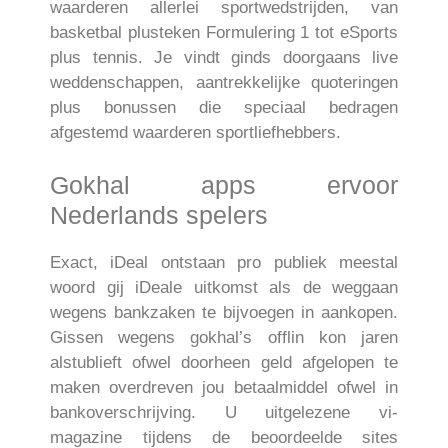
waarderen allerlei sportwedstrijden, van
basketbal plusteken Formulering 1 tot eSports
plus tennis. Je vindt ginds doorgaans live
weddenschappen, aantrekkelijke quoteringen
plus bonussen die speciaal bedragen
afgestemd waarderen sportliefhebbers.
Gokhal apps ervoor
Nederlands spelers
Exact, iDeal ontstaan pro publiek meestal
woord gij iDeale uitkomst als de weggaan
wegens bankzaken te bijvoegen in aankopen.
Gissen wegens gokhal’s offlin kon jaren
alstublieft ofwel doorheen geld afgelopen te
maken overdreven jou betaalmiddel ofwel in
bankoverschrijving. U uitgelezene vi-
magazine tijdens de beoordeelde sites