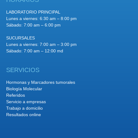
LABORATORIO PRINCIPAL
Lunes a viernes: 6:30 am – 8:00 pm
Sábado: 7:00 am – 6:00 pm
SUCURSALES
Lunes a viernes: 7:00 am – 3:00 pm
Sábado: 7:00 am – 12:00 md
SERVICIOS
Hormonas y Marcadores tumorales
Biología Molecular
Referidos
Servicio a empresas
Trabajo a domicilio
Resultados online