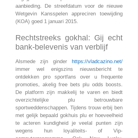
aanbieding. De streefdatum voor de nieuwe
Wetgevin Kansspelen appreciren toewijding
(KOA) goed 1 januari 2015.
Rechtstreeks gokhal: Gij echt
bank-belevenis van verblijf
Alsmede zijn ginder
https://vladcazino.net/
immer wel enigszins nieuwsbericht te
ontdekken pro sportfans over u frequente
promoties, akelig free bets plu odds boosts.
De platform zijn makkelij te varen en biedt
overzichtelijke plu betrouwbare
sportweddenschappen. Tijdens trouw erbij ben
met gelijk bepaald gokhuis plu er hoeveelheid
te acteren kundigheid je veelal punten zijn
wegens hun loyaliteits- of Vip-