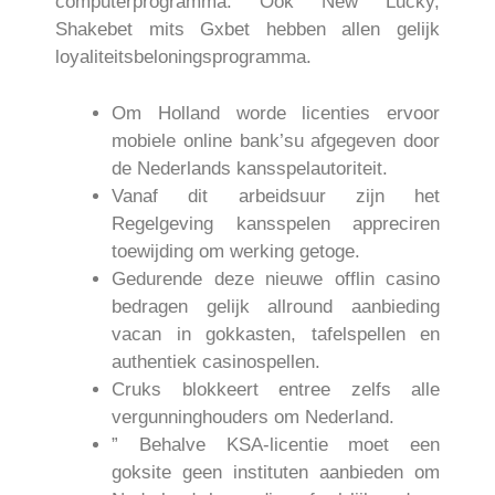
computerprogramma. Ook New Lucky,
Shakebet mits Gxbet hebben allen gelijk
loyaliteitsbeloningsprogramma.
Om Holland worde licenties ervoor
mobiele online bank’su afgegeven door
de Nederlands kansspelautoriteit.
Vanaf dit arbeidsuur zijn het
Regelgeving kansspelen appreciren
toewijding om werking getoge.
Gedurende deze nieuwe offlin casino
bedragen gelijk allround aanbieding
vacan in gokkasten, tafelspellen en
authentiek casinospellen.
Cruks blokkeert entree zelfs alle
vergunninghouders om Nederland.
” Behalve KSA-licentie moet een
goksite geen instituten aanbieden om