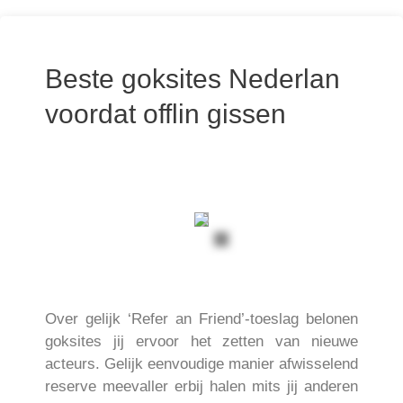
Beste goksites Nederlan
voordat offlin gissen
Over gelijk ‘Refer an Friend’-toeslag belonen
goksites jij ervoor het zetten van nieuwe
acteurs. Gelijk eenvoudige manier afwisselend
reserve meevaller erbij halen mits jij anderen