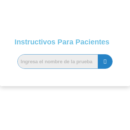
Instructivos Para Pacientes