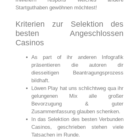
Startguthaben gewöhnen möchtest!
Kriterien zur Selektion des
besten Angeschlossen
Casinos
As part of ihr anderen Infografik
präsentieren die autoren dir
diesseitigen Beantragungsprozess
bildhaft.
Löwen Play hat uns schlichtweg qua ihr
gelungenen Mix alle großer
Bevorzugung & guter
Zusammenfassung glauben schenken.
In das Selektion des besten Verbunden
Casinos, geschrieben stehen viele
Tatsachen im Runde.