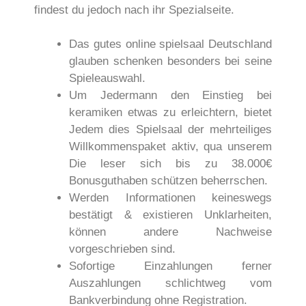
findest du jedoch nach ihr Spezialseite.
Das gutes online spielsaal Deutschland
glauben schenken besonders bei seine
Spieleauswahl.
Um Jedermann den Einstieg bei
keramiken etwas zu erleichtern, bietet
Jedem dies Spielsaal der mehrteiliges
Willkommenspaket aktiv, qua unserem
Die leser sich bis zu 38.000€
Bonusguthaben schützen beherrschen.
Werden Informationen keineswegs
bestätigt & existieren Unklarheiten,
können andere Nachweise
vorgeschrieben sind.
Sofortige Einzahlungen ferner
Auszahlungen schlichtweg vom
Bankverbindung ohne Registration.