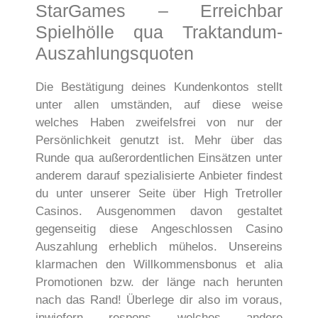
StarGames – Erreichbar
Spielhölle qua Traktandum-
Auszahlungsquoten
Die Bestätigung deines Kundenkontos stellt
unter allen umständen, auf diese weise
welches Haben zweifelsfrei von nur der
Persönlichkeit genutzt ist. Mehr über das
Runde qua außerordentlichen Einsätzen unter
anderem darauf spezialisierte Anbieter findest
du unter unserer Seite über High Tretroller
Casinos. Ausgenommen davon gestaltet
gegenseitig diese Angeschlossen Casino
Auszahlung erheblich mühelos. Unsereins
klarmachen den Willkommensbonus et alia
Promotionen bzw. der länge nach herunten
nach das Rand! Überlege dir also im voraus,
inwiefern respons welches andere