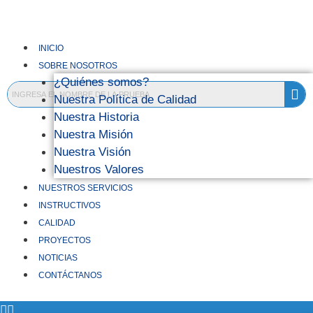
INICIO
SOBRE NOSOTROS
¿Quiénes somos?
Nuestra Política de Calidad
Nuestra Historia
Nuestra Misión
Nuestra Visión
Nuestros Valores
NUESTROS SERVICIOS
INSTRUCTIVOS
CALIDAD
PROYECTOS
NOTICIAS
CONTÁCTANOS