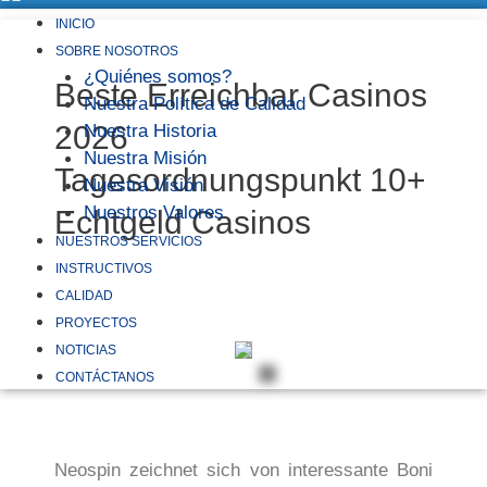
INICIO
SOBRE NOSOTROS
¿Quiénes somos?
Beste Erreichbar Casinos
Nuestra Política de Calidad
2026
Nuestra Historia
Nuestra Misión
Tagesordnungspunkt 10+
Nuestra Visión
Nuestros Valores
Echtgeld Casinos
NUESTROS SERVICIOS
INSTRUCTIVOS
CALIDAD
PROYECTOS
NOTICIAS
CONTÁCTANOS
Neospin zeichnet sich von interessante Boni