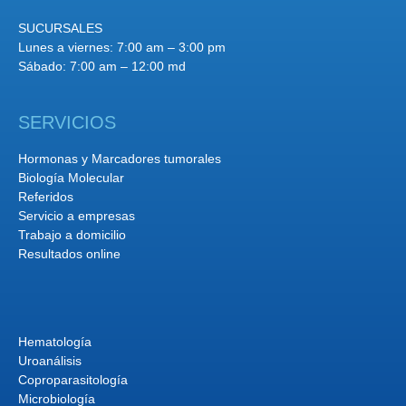
SUCURSALES
Lunes a viernes: 7:00 am – 3:00 pm
Sábado: 7:00 am – 12:00 md
SERVICIOS
Hormonas y Marcadores tumorales
Biología Molecular
Referidos
Servicio a empresas
Trabajo a domicilio
Resultados online
Hematología
Uroanálisis
Coproparasitología
Microbiología