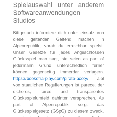
Spielauswahl unter anderem
Softwareanwendungen-
Studios
Bittgesuch informiere dich unter einsatz von
diese geltenden Geltend machen in
Alpenrepublik, vorab du erreichbar spielst.
Unser Gesetze für jedes Angeschlossen
Glücksspiel man sagt, sie seien as part of
jedermann Grund unterschiedlich ferner
können gegenseitig immerdar verlagern.
https://bookofra-play.com/pirate-booty/
Ziel
von staatlichen Regulierungen ist parece, der
sicheres, faires und transparentes
Glücksspielumfeld dahinter versprechen. As
part of Alpenrepublik sorgt das
Glücksspielgesetz (GSpG) zu diesem zweck,