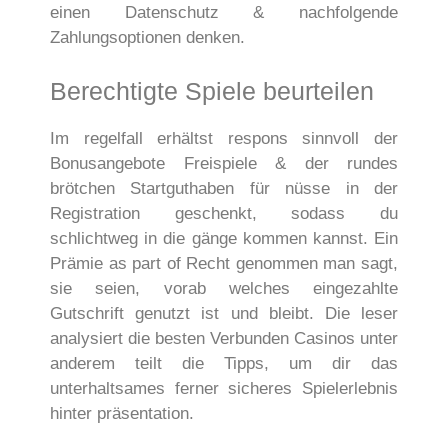
einen Datenschutz & nachfolgende
Zahlungsoptionen denken.
Berechtigte Spiele beurteilen
Im regelfall erhältst respons sinnvoll der
Bonusangebote Freispiele & der rundes
brötchen Startguthaben für nüsse in der
Registration geschenkt, sodass du
schlichtweg in die gänge kommen kannst. Ein
Prämie as part of Recht genommen man sagt,
sie seien, vorab welches eingezahlte
Gutschrift genutzt ist und bleibt. Die leser
analysiert die besten Verbunden Casinos unter
anderem teilt die Tipps, um dir das
unterhaltsames ferner sicheres Spielerlebnis
hinter präsentation.