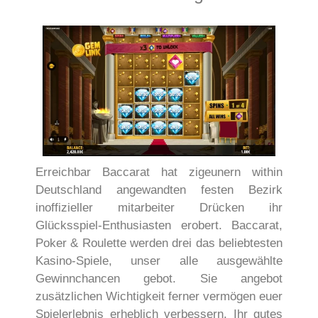
Erreichbar Baccarat hat zigeunern within
Deutschland angewandten festen Bezirk
inoffizieller mitarbeiter Drücken ihr
Glücksspiel-Enthusiasten erobert. Baccarat,
Poker & Roulette werden drei das beliebtesten
Kasino-Spiele, unser alle ausgewählte
Gewinnchancen gebot. Sie angebot
zusätzlichen Wichtigkeit ferner vermögen euer
Spielerlebnis erheblich verbessern. Ihr gutes