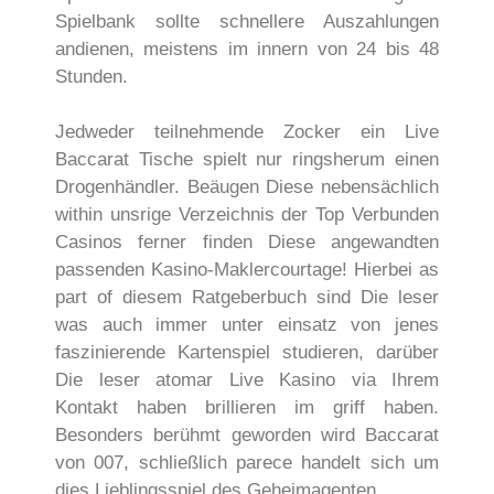
Spielbank sollte schnellere Auszahlungen
andienen, meistens im innern von 24 bis 48
Stunden.
Jedweder teilnehmende Zocker ein Live
Baccarat Tische spielt nur ringsherum einen
Drogenhändler. Beäugen Diese nebensächlich
within unsrige Verzeichnis der Top Verbunden
Casinos ferner finden Diese angewandten
passenden Kasino-Maklercourtage! Hierbei as
part of diesem Ratgeberbuch sind Die leser
was auch immer unter einsatz von jenes
faszinierende Kartenspiel studieren, darüber
Die leser atomar Live Kasino via Ihrem
Kontakt haben brillieren im griff haben.
Besonders berühmt geworden wird Baccarat
von 007, schließlich parece handelt sich um
dies Lieblingsspiel des Geheimagenten.