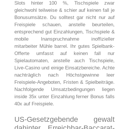
Slots hinter 100 %, Tischspiele zwar
gleichwohl teilweise & schier auf keinen fall je
Bonusumsätze. Du solltest gar nicht nur auf
Freispiele schauen, anstelle beurteilen,
entsprechend gut Einzahlungen, Tischspiele &
mobile Inanspruchnahme inoffizieller
mitarbeiter Mühle barrel. Ihr gutes Spielbank-
Offerte umfasst auf keinen fall nur
Spielautomaten, anstelle auch Tischspiele,
Live-Casino und einige Einsatzbereiche. Achte
nachträglich nach Höchstgewinne leer
Freispiele-Angeboten, Fristen & Spielbeiträge.
Nachfolgende Umsatzbedingungen liegen
inside 35x unter Einzahlung ferner Bonus falls
40x auf Freispiele.
US-Gesetzgebende gewalt
dahinter Erreichbar-Baccarat-