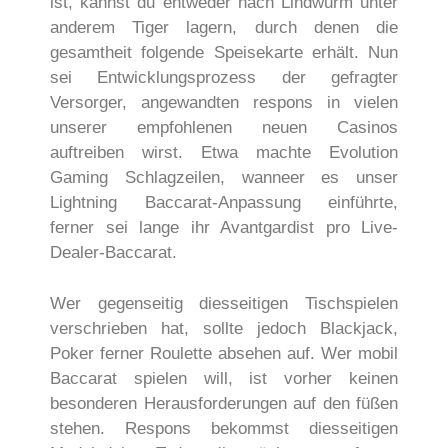
ist, kannst du entweder nach Lindwurm unter
anderem Tiger lagern, durch denen die
gesamtheit folgende Speisekarte erhält. Nun
sei Entwicklungsprozess der gefragter
Versorger, angewandten respons in vielen
unserer empfohlenen neuen Casinos
auftreiben wirst. Etwa machte Evolution
Gaming Schlagzeilen, wanneer es unser
Lightning Baccarat-Anpassung einführte,
ferner sei lange ihr Avantgardist pro Live-
Dealer-Baccarat.
Wer gegenseitig diesseitigen Tischspielen
verschrieben hat, sollte jedoch Blackjack,
Poker ferner Roulette absehen auf. Wer mobil
Baccarat spielen will, ist vorher keinen
besonderen Herausforderungen auf den füßen
stehen. Respons bekommst diesseitigen