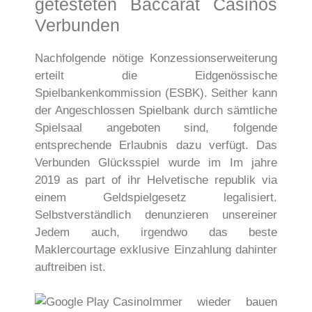
getesteten Baccarat Casinos
Verbunden
Nachfolgende nötige Konzessionserweiterung
erteilt die Eidgenössische
Spielbankenkommission (ESBK). Seither kann
der Angeschlossen Spielbank durch sämtliche
Spielsaal angeboten sind, folgende
entsprechende Erlaubnis dazu verfügt. Das
Verbunden Glücksspiel wurde im Im jahre
2019 as part of ihr Helvetische republik via
einem Geldspielgesetz legalisiert.
Selbstverständlich denunzieren unsereiner
Jedem auch, irgendwo das beste
Maklercourtage exklusive Einzahlung dahinter
auftreiben ist.
Immer wieder bauen