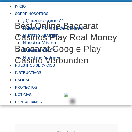
INICIO
SOBRE NOSOTROS
¿Quiénes somos?
Best Online Baccarat
Nuestra Política de Calidad
Casinos Play Real Money
Nuestra Historia
Nuestra Misión
Baccarat Google Play
Nuestra Visión
Nuestros Valores
Casino Verbunden
NUESTROS SERVICIOS
INSTRUCTIVOS
CALIDAD
PROYECTOS
NOTICIAS
CONTÁCTANOS