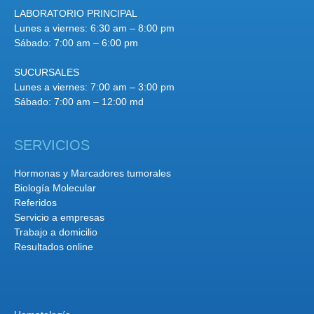
LABORATORIO PRINCIPAL
Lunes a viernes: 6:30 am – 8:00 pm
Sábado: 7:00 am – 6:00 pm
SUCURSALES
Lunes a viernes: 7:00 am – 3:00 pm
Sábado: 7:00 am – 12:00 md
SERVICIOS
Hormonas y Marcadores tumorales
Biología Molecular
Referidos
Servicio a empresas
Trabajo a domicilio
Resultados online