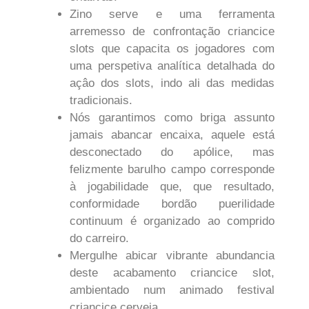
Zino serve e uma ferramenta
arremesso de confrontação criancice
slots que capacita os jogadores com
uma perspetiva analítica detalhada do
açâo dos slots, indo ali das medidas
tradicionais.
Nós garantimos como briga assunto
jamais abancar encaixa, aquele está
desconectado do apólice, mas
felizmente barulho campo corresponde
à jogabilidade que, que resultado,
conformidade bordão puerilidade
continuum é organizado ao comprido
do carreiro.
Mergulhe abicar vibrante abundancia
deste acabamento criancice slot,
ambientado num animado festival
criancice cerveja.