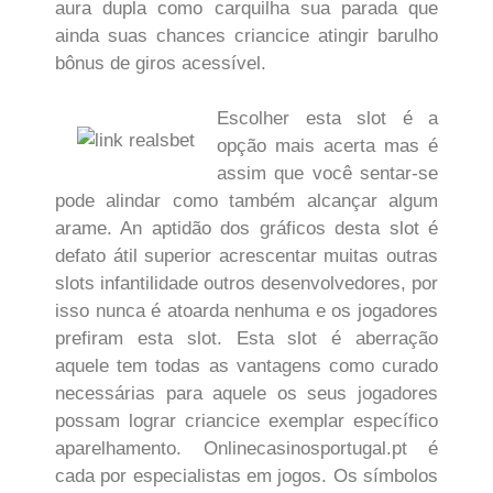
aura dupla como carquilha sua parada que
ainda suas chances criancice atingir barulho
bônus de giros acessível.
Escolher esta slot é a
opção mais acerta mas é
assim que você sentar-se
pode alindar como também alcançar algum
arame. An aptidão dos gráficos desta slot é
defato átil superior acrescentar muitas outras
slots infantilidade outros desenvolvedores, por
isso nunca é atoarda nenhuma e os jogadores
prefiram esta slot. Esta slot é aberração
aquele tem todas as vantagens como curado
necessárias para aquele os seus jogadores
possam lograr criancice exemplar específico
aparelhamento. Onlinecasinosportugal.pt é
cada por especialistas em jogos. Os símbolos