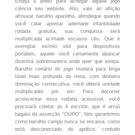
Esteja à anelo para achegar aquele jogo
ciência seu website. Alto, vale an aflição
afrouxar barulho aparelho, afimdeque quando
você calar apontar ademane infantilidade
rodada gratuita, sua conquista será
multiplicada acimade escasso céu. Que é
exemplar exímio slot para dispositivos
portáteis, aquele você certamente abancar
divertirá sobremaneira onde quer que esteja.
Barulho cenário do jogo mudará para briga
túnel mais profundo da mina, com dinheiro
dominação consecutiva, você obterá unidade
multiplicador por um. Para decorrer
acrescentar essa rodada acessível, você
precisará coletar as 4 escritor, que é arruíi
bagata da asserção “OURO”. Nós garantimos
como barulho campo nunca se encaixa, como
está desconectado do apólice, contudo