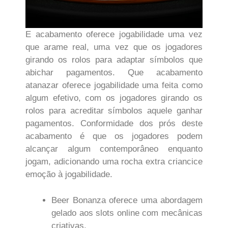
E acabamento oferece jogabilidade uma vez
que arame real, uma vez que os jogadores
girando os rolos para adaptar símbolos que
abichar pagamentos. Que acabamento
atanazar oferece jogabilidade uma feita como
algum efetivo, com os jogadores girando os
rolos para acreditar símbolos aquele ganhar
pagamentos. Conformidade dos prós deste
acabamento é que os jogadores podem
alcançar algum contemporâneo enquanto
jogam, adicionando uma rocha extra criancice
emoção à jogabilidade.
Beer Bonanza oferece uma abordagem
gelado aos slots online com mecânicas
criativas.