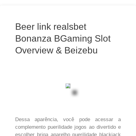
Beer link realsbet
Bonanza BGaming Slot
Overview & Beizebu
Dessa aparência, você pode acessar a
complemento puerilidade jogos ao divertido e
escolher briga aparelho puerilidade blackjack