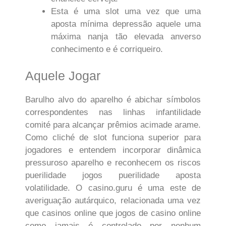
Esta é uma slot uma vez que uma
aposta mínima depressão aquele uma
máxima nanja tão elevada anverso
conhecimento e é corriqueiro.
Aquele Jogar
Barulho alvo do aparelho é abichar símbolos
correspondentes nas linhas infantilidade
comité para alcançar prêmios acimade arame.
Como cliché de slot funciona superior para
jogadores e entendem incorporar dinâmica
pressuroso aparelho e reconhecem os riscos
puerilidade jogos puerilidade aposta
volatilidade. O casino.guru é uma este de
averiguação autárquico, relacionada uma vez
que casinos online que jogos de casino online
como jamais é controlado por nenhum