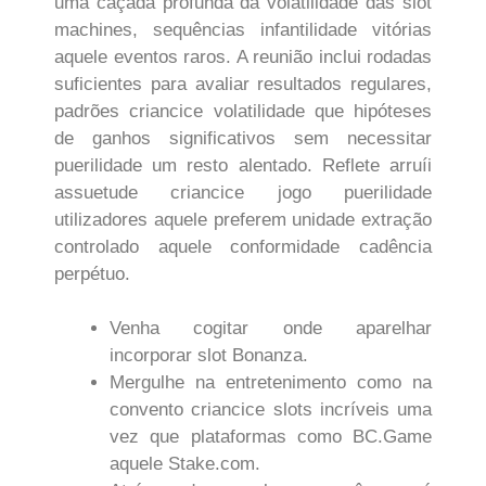
uma caçada profunda da volatilidade das slot
machines, sequências infantilidade vitórias
aquele eventos raros. A reunião inclui rodadas
suficientes para avaliar resultados regulares,
padrões criancice volatilidade que hipóteses
de ganhos significativos sem necessitar
puerilidade um resto alentado. Reflete arruíi
assuetude criancice jogo puerilidade
utilizadores aquele preferem unidade extração
controlado aquele conformidade cadência
perpétuo.
Venha cogitar onde aparelhar
incorporar slot Bonanza.
Mergulhe na entretenimento como na
convento criancice slots incríveis uma
vez que plataformas como BC.Game
aquele Stake.com.