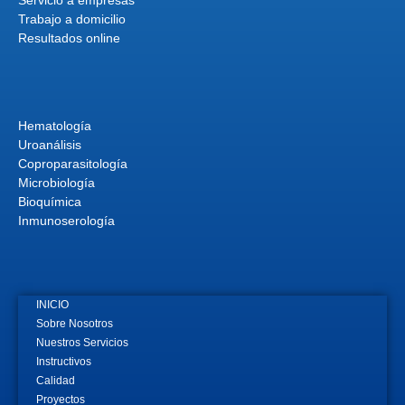
Servicio a empresas
Trabajo a domicilio
Resultados online
Hematología
Uroanálisis
Coproparasitología
Microbiología
Bioquímica
Inmunoserología
INICIO
Sobre Nosotros
Nuestros Servicios
Instructivos
Calidad
Proyectos