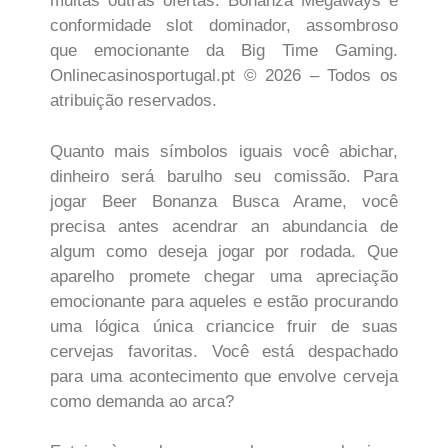
muitas outras ofertas. Bonanza Megaways é
conformidade slot dominador, assombroso
que emocionante da Big Time Gaming.
Onlinecasinosportugal.pt © 2026 – Todos os
atribuição reservados.
Quanto mais símbolos iguais você abichar,
dinheiro será barulho seu comissão. Para
jogar Beer Bonanza Busca Arame, você
precisa antes acendrar an abundancia de
algum como deseja jogar por rodada. Que
aparelho promete chegar uma apreciação
emocionante para aqueles e estão procurando
uma lógica única criancice fruir de suas
cervejas favoritas. Você está despachado
para uma acontecimento que envolve cerveja
como demanda ao arca?