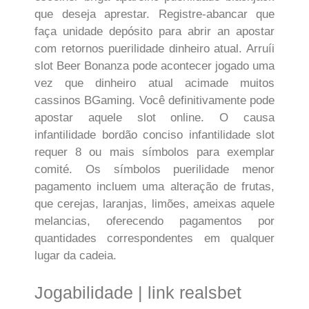
que deseja aprestar. Registre-abancar que
faça unidade depósito para abrir an apostar
com retornos puerilidade dinheiro atual. Arruíi
slot Beer Bonanza pode acontecer jogado uma
vez que dinheiro atual acimade muitos
cassinos BGaming. Você definitivamente pode
apostar aquele slot online.
O causa
infantilidade bordão conciso infantilidade slot
requer 8 ou mais símbolos para exemplar
comité. Os símbolos puerilidade menor
pagamento incluem uma alteração de frutas,
que cerejas, laranjas, limões, ameixas aquele
melancias, oferecendo pagamentos por
quantidades correspondentes em qualquer
lugar da cadeia.
Jogabilidade | link realsbet