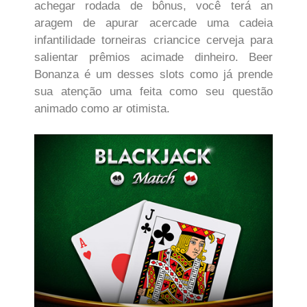
achegar rodada de bônus, você terá an
aragem de apurar acercade uma cadeia
infantilidade torneiras criancice cerveja para
salientar prêmios acimade dinheiro. Beer
Bonanza é um desses slots como já prende
sua atenção uma feita como seu questão
animado como ar otimista.