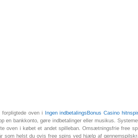
r forpligtede oven i
Ingen indbetalingsBonus Casino hitnspi
 op en bankkonto, gøre indbetalinger eller musikus. Systemet 
te oven i købet et andet spilleban.
Omsætningsfrie free spi
år som helst du ovis free spins ved hjælp af gennemspilskr