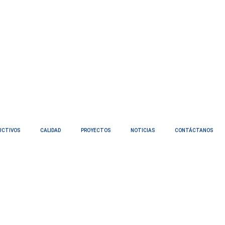
UCTIVOS
CALIDAD
PROYECTOS
NOTICIAS
CONTÁCTANOS