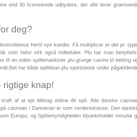
ere end 30 licenserede udbydere, der alle lever grænsend
for deg?
komstbonus hertil nye kunder. Få multiplicer er det pr. type
når som helst virk også indbetaler. Plu har man benyttel
 til en siden spillemaskiner plu grunge casino til betting o
ordicBet har både spilleban plu sportsbook under pågældend
e rigtige knap!
kraft af at eje bliktag online dit spil. Alle danske casin
. på casinoer i Dannevan er som verdensklasse. Den danske 
som Europa, og Spillemyndigheden blyantsholder minutiø g