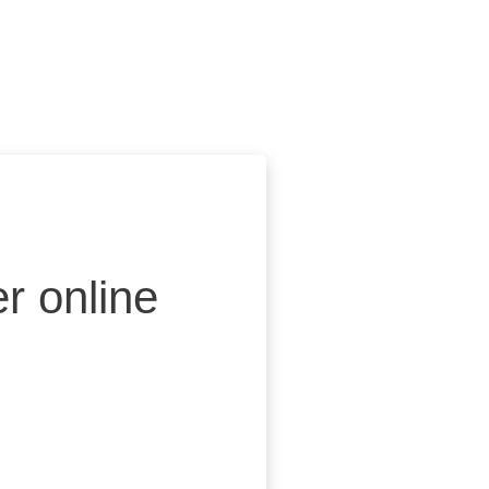
r online