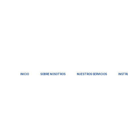
INICIO
SOBRE NOSOTROS
NUESTROS SERVICIOS
INSTR