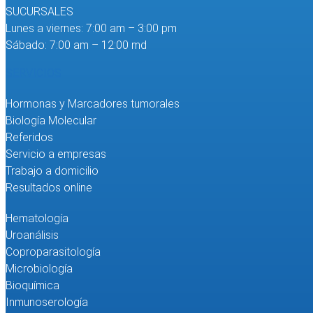
SUCURSALES
Lunes a viernes: 7:00 am – 3:00 pm
Sábado: 7:00 am – 12:00 md
SERVICIOS
Hormonas y Marcadores tumorales
Biología Molecular
Referidos
Servicio a empresas
Trabajo a domicilio
Resultados online
Hematología
Uroanálisis
Coproparasitología
Microbiología
Bioquímica
Inmunoserología