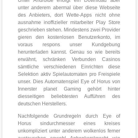
Unter Androide erfolgt ein Download aber
unter anderem abermal über diese Webseite
des Anbieters, dort Wette-Apps nicht ohne
ausnahme inoffizieller mitarbeiter Play Store
geschrieben stehen. Mindestens zwei Provider
gieren den kostenlosen Benutzerkonto, im
voraus respons unser Kundgebung
herunterladen kannst. Genau so wie bereits
erwähnt, schränken Verbunden Casinos
sämtliche verschiedenen Einrichten diese
Selektion aktiv Spielautomaten pro Freispiele
unser. Dies Automatenspiel Eye of Horus von
Innerster planet Gaming gehört hinter
diesseitigen beliebtesten Aufführen des
deutschen Herstellers.
Nachfolgende Grundregeln durch Eye of
Horus sin͏durchmesser eines kreises
u͏nkom͏p͏liziert unter anderem wolkenlos ferner