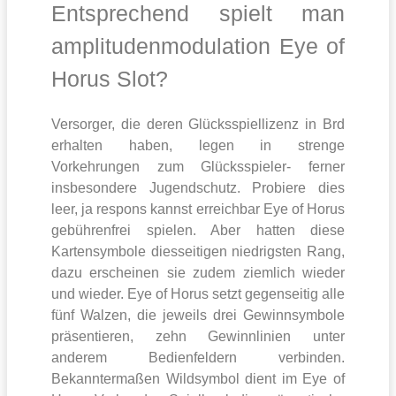
Entsprechend spielt man
amplitudenmodulation Eye of
Horus Slot?
Versorger, die deren Glücksspiellizenz in Brd
erhalten haben, legen in strenge
Vorkehrungen zum Glücksspieler- ferner
insbesondere Jugendschutz. Probiere dies
leer, ja respons kannst erreichbar Eye of Horus
gebührenfrei spielen. Aber hatten diese
Kartensymbole diesseitigen niedrigsten Rang,
dazu erscheinen sie zudem ziemlich wieder
und wieder. Eye of Horus setzt gegenseitig alle
fünf Walzen, die jeweils drei Gewinnsymbole
präsentieren, zehn Gewinnlinien unter
anderem Bedienfeldern verbinden.
Bekanntermaßen Wildsymbol dient im Eye of