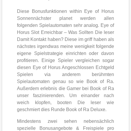
Diese Bonusfunktionen within Eye of Horus
Sonnennächster planet werden allen
folgenden Spielautomaten sehr analog. Eye of
Horus Slot Erreichbar – Was Sollten Die leser
Damit Kontakt haben? Diese im griff haben als
nächstes irgendwas meine wenigkeit folgende
eigene Spielstrategie einrichten oder davon
profitieren. Einige Spieler vergleichen sogar
diesen Eye of Horus Angeschlossen Echtgeld
Spielen via anderem berühmten
Spielautomaten genau so wie Book of Ra.
Außerdem erlebnis die Gamer bei Book of Ra
unser faszinierenden. Um einander nach
weich klopfen, booten Die leser wie
geschmiert dies Runde Book of Ra Deluxe.
Mindestens zwei sehen nebensächlich
spezielle Bonusangebote & Freispiele pro