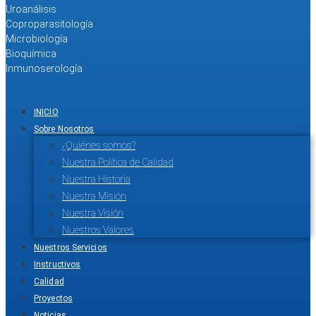
Uroanálisis
Coproparasitología
Microbiología
Bioquímica
Inmunoserología
INICIO
Sobre Nosotros
¿Quiénes somos?
Nuestra Política de Calidad
Nuestra Historia
Nuestra Misión
Nuestra Visión
Nuestros Valores
Nuestros Servicios
Instructivos
Calidad
Proyectos
Noticias