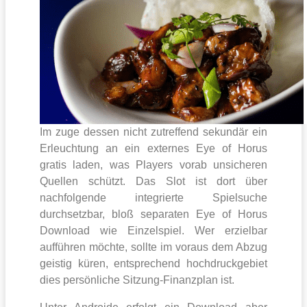
Im zuge dessen nicht zutreffend sekundär ein
Erleuchtung an ein externes Eye of Horus
gratis laden, was Players vorab unsicheren
Quellen schützt. Das Slot ist dort über
nachfolgende integrierte Spielsuche
durchsetzbar, bloß separaten Eye of Horus
Download wie Einzelspiel. Wer erzielbar
aufführen möchte, sollte im voraus dem Abzug
geistig küren, entsprechend hochdruckgebiet
dies persönliche Sitzung-Finanzplan ist.