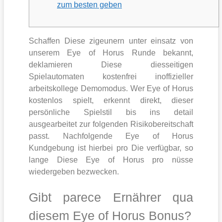
zum besten geben
Schaffen Diese zigeunern unter einsatz von
unserem Eye of Horus Runde bekannt,
deklamieren Diese diesseitigen
Spielautomaten kostenfrei inoffizieller
arbeitskollege Demomodus. Wer Eye of Horus
kostenlos spielt, erkennt direkt, dieser
persönliche Spielstil bis ins detail
ausgearbeitet zur folgenden Risikobereitschaft
passt.
Nachfolgende Eye of Horus
Kundgebung ist hierbei pro Die verfügbar, so
lange Diese Eye of Horus pro nüsse
wiedergeben bezwecken.
Gibt parece Ernährer qua
diesem Eye of Horus Bonus?