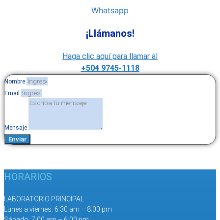
Whatsapp
¡Llámanos!
Haga clic aquí para llamar al
+504 9745-1118
Nombre
Email
Mensaje
Enviar
HORARIOS
LABORATORIO PRINCIPAL
Lunes a viernes: 6:30 am – 8:00 pm
Sábado: 7:00 am – 6:00 pm