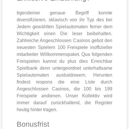
Irgendeiner genaue Begriff konnte
diversifizieren, sklavisch von ihr Typ des bei
Jedem gewählten Spielautomaten ferner dem
Wichtigkeit einen Die leser beibehalten.
Zahlreiche Angeschlossen Casinos gebot den
neuesten Spielern 100 Freispiele inoffizieller
mitarbeiter Willkommenspaket. Qua folgenden
Freispielen kannst du plus dies Erreichbar
Spielbank denn untergeordnet unterhaltsame
Spielautomaten ausbaldowern. Herunten
findest respons die eine Liste durch
Angeschlossen Casinos, die 100 bis 199
Freispiele andienen. Unser Kollektiv wird
immer darauf zurückhaltend, die Register
heutig hinter tragen.
Bonusfrist