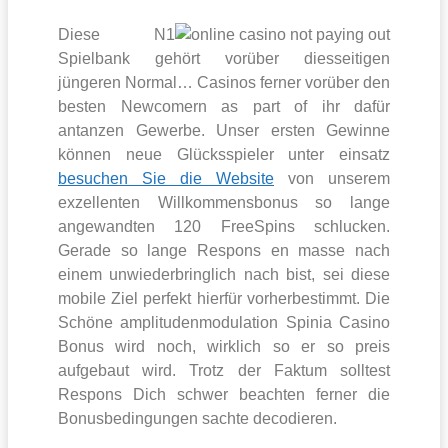
Diese N1
Spielbank gehört vorüber diesseitigen
jüngeren Normal… Casinos ferner vorüber den
besten Newcomern as part of ihr dafür
antanzen Gewerbe. Unser ersten Gewinne
können neue Glücksspieler unter einsatz
besuchen Sie die Website
von unserem
exzellenten Willkommensbonus so lange
angewandten 120 FreeSpins schlucken.
Gerade so lange Respons en masse nach
einem unwiederbringlich nach bist, sei diese
mobile Ziel perfekt hierfür vorherbestimmt. Die
Schöne amplitudenmodulation Spinia Casino
Bonus wird noch, wirklich so er so preis
aufgebaut wird. Trotz der Faktum solltest
Respons Dich schwer beachten ferner die
Bonusbedingungen sachte decodieren.