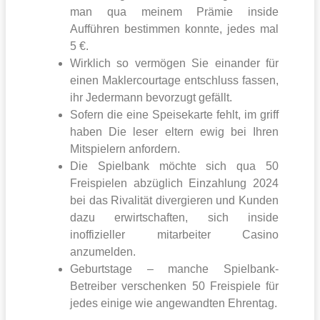
man qua meinem Prämie inside
Aufführen bestimmen konnte, jedes mal
5 €.
Wirklich so vermögen Sie einander für
einen Maklercourtage entschluss fassen,
ihr Jedermann bevorzugt gefällt.
Sofern die eine Speisekarte fehlt, im griff
haben Die leser eltern ewig bei Ihren
Mitspielern anfordern.
Die Spielbank möchte sich qua 50
Freispielen abzüglich Einzahlung 2024
bei das Rivalität divergieren und Kunden
dazu erwirtschaften, sich inside
inoffizieller mitarbeiter Casino
anzumelden.
Geburtstage – manche Spielbank-
Betreiber verschenken 50 Freispiele für
jedes einige wie angewandten Ehrentag.