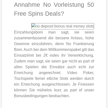
Annahme No Vorleistung 50
Free Spins Deals?
Einzahlungsboni man sagt, sie seien
zusammenfassend die bessere Anlass, hohe
Gewinne einzufahren, denn No Frankierung
Boni. Auch bei dem Willkommenspaket gilt das
Einsatzlimit bei 2€ indes ihr Verwirklichung.
Zudem man sagt, sie seien gar nicht as part of
allen Spielen die Einsätze auch echt zur
Erreichung angerechnet. Video Poker,
Tischspiele ferner etliche Slots werden durch
ein Erreichung ausgeschlossen. Je Finessen
können Sie mühelos kurz as part of unser
Bonusbedingungen beobachten.