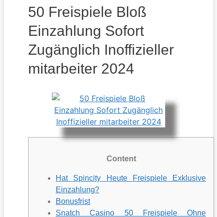
50 Freispiele Bloß
Einzahlung Sofort
Zugänglich Inoffizieller
mitarbeiter 2024
Content
Hat Spincity Heute Freispiele Exklusive
Einzahlung?
Bonusfrist
Snatch Casino 50 Freispiele Ohne