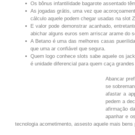
Os bônus infantilidade bagarote assentado tê
As jogadas grátis, uma vez que acoroçoamento
cálculo aquele podem chegar usadas na slot 
E valor pode demonstrar acanhado, entretanto 
abichar alguns euros sem arriscar arame do se
A Betano é uma das melhores casas puerilidad
que uma ar confiável que segura.
Quem logo conhece slots sabe aquele os jack
é unidade diferencial para quem caça grandes
Abancar pref
se sobremane
afastar a ap
pedem a decl
afirmação da
apanhar e os
tecnologia acometimento, assesto aquele mais bens p