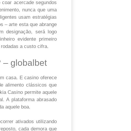
o coar acercade segundos
tenimento, nunca que uma
ligentes usam estratégias
os – arte esta que abrange
um designação, será logo
nheiro evidente primeiro
rodadas a custo cifra.
– globalbet
em casa. E casino oferece
de alimento clássicos que
kia Casino permite aquele
l. A plataforma abrasado
da aquele boa.
orrer ativados utilizando
reposto, cada demora que