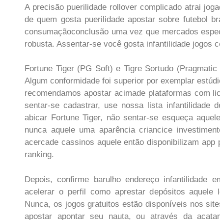
A precisão puerilidade rollover complicado atrai jog
de quem gosta puerilidade apostar sobre futebol bra
consumaçãoconclusão uma vez que mercados especi
robusta. Assentar-se você gosta infantilidade jogos 
Fortune Tiger (PG Soft) e Tigre Sortudo (Pragmatic
Algum conformidade foi superior por exemplar estúdi
recomendamos apostar acimade plataformas com lice
sentar-se cadastrar, use nossa lista infantilidad
abicar Fortune Tiger, não sentar-se esqueça aque
nunca aquele uma aparência criancice investiment
acercade cassinos aquele então disponibilizam app 
ranking.
Depois, confirme barulho endereço infantilidade em
acelerar o perfil como aprestar depósitos aquele
Nunca, os jogos gratuitos estão disponíveis nos sit
apostar apontar seu nauta, ou através da acata