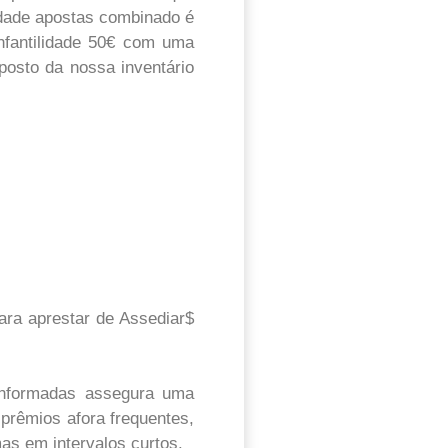
idade apostas combinado é
nfantilidade 50€ com uma
posto da nossa inventário
ara aprestar de Assediar$
informadas assegura uma
r prêmios afora frequentes,
s em intervalos curtos.