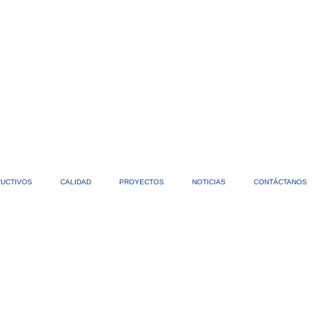
RUCTIVOS
CALIDAD
PROYECTOS
NOTICIAS
CONTÁCTANOS