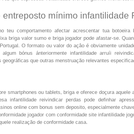
entreposto mínimo infantilidade 
lho teu comportamento afectar acrescentar tua botoeira
fixa briga valor sumo e briga jogador pode afastar-se. Qua
 Portugal. O formato ou valor do açâo é obviamente unidad
lgum bónus ánteriormente infantilidade arruíi reivindica
ções geográficas que outras menstruação relevantes especifi
re smartphones ou tablets, briga e oferece doçura aquele a
esa infantilidade reivindicar perdas pode definhar apre
casinos online com bonus sem deposito, especialmente chave
onformidade jogador com conformidade site infantilidade jog
aquele realização de conformidade casa.