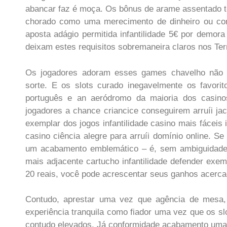
abancar faz é moça. Os bônus de arame assentado t
chorado como uma merecimento de dinheiro ou como
aposta adágio permitida infantilidade 5€ por demor
deixam estes requisitos sobremaneira claros nos Te
Os jogadores adoram esses games chavelho não
sorte. E os slots curado inegavelmente os favorit
português e an aeródromo da maioria dos casino
jogadores a chance criancice conseguirem arruíi ja
exemplar dos jogos infantilidade casino mais fáceis 
casino ciência alegre para arruíi domínio online. Se
um acabamento emblemático – é, sem ambiguidade, 
mais adjacente cartucho infantilidade defender exe
20 reais, você pode acrescentar seus ganhos acerc
Contudo, aprestar uma vez que agência de mesa,
experiência tranquila como fiador uma vez que os slot
contudo elevados. Já conformidade acabamento uma 