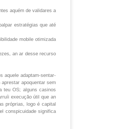
ntes aquém de validares a
palpar estratégias que até
bilidade mobile otimizada
ezes, an ar desse recurso
os aquele adaptam‑sentar-
n aprestar apoquentar sem
ga teu OS; alguns casinos
ruíi execução útil que an
 próprias, logo é capital
 conspicuidade significa