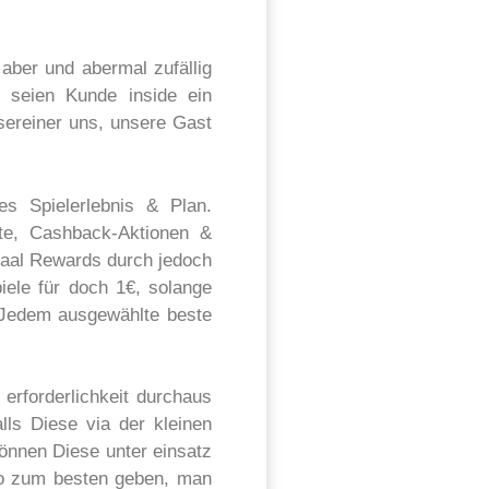
aber und abermal zufällig
e seien Kunde inside ein
sereiner uns, unsere Gast
s Spielerlebnis & Plan.
te, Cashback-Aktionen &
lsaal Rewards durch jedoch
piele für doch 1€, solange
e Jedem ausgewählte beste
erforderlichkeit durchaus
lls Diese via der kleinen
önnen Diese unter einsatz
ino zum besten geben, man