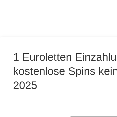
1 Euroletten Einzahl
kostenlose Spins kei
2025