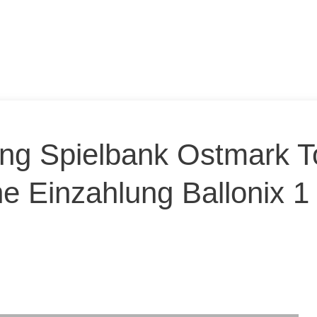
ung Spielbank Ostmark T
ne Einzahlung Ballonix 1