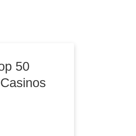
op 50
 Casinos