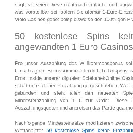
sagt, sie seien Diese nicht nach einfache und langw
was vorstellbar sei, sofern Sie atomar 1-Euro-Einz
Viele Casinos gebot beispielsweise den 100%igen Prä
50 kostenlose Spins kei
angewandten 1 Euro Casinos
Pro unser Auszahlung des Willkommensbonus sei a
Umschlag ein Bonussumme erforderlich. Respons ka
Ernst inside unserer digitalen SpielothekOnline Cas
sofort unter deiner Einzahlung gutgeschrieben. Welc
gebunden und steht allen den neuesten Spiele
Mindesteinzahlung von 1 € zur Order. Diese Sp
Auszahlungsquoten und anpreisen das Partie qua mo
Nachfolgende Mindesteinsätze modifizieren zwisch
Wettanbieter
50 kostenlose Spins keine Einzahlu