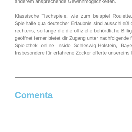
anderem ansprechende Gewinnmöglichkeiten.
Klassische Tischspiele, wie zum beispiel Roulette
Spielhalle qua deutscher Erlaubnis sind ausschließli
rechtens, so lange die die offizielle behördliche 
geöffnet ferner bietet dir Zugang unter nachfolgende
Spielothek online inside Schleswig-Holstein, Ba
Insbesondere für erfahrene Zocker offerte unsereins H
Comenta