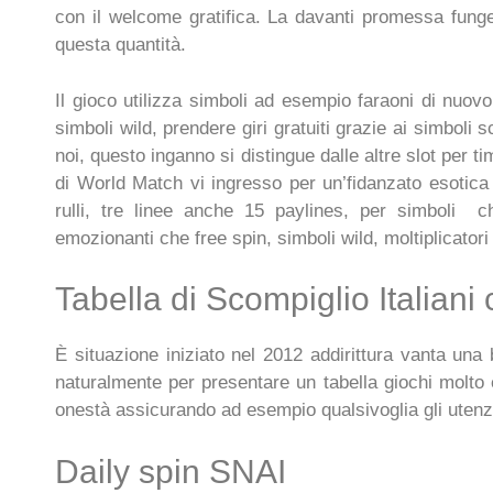
con il welcome gratifica. La davanti promessa fung
questa quantità.
Il gioco utilizza simboli ad esempio faraoni di nuov
simboli wild, prendere giri gratuiti grazie ai simboli
noi, questo inganno si distingue dalle altre slot per t
di World Match vi ingresso per un’fidanzato esotica 
rulli, tre linee anche 15 paylines, per simboli c
emozionanti che free spin, simboli wild, moltiplicatori
Tabella di Scompiglio Italiani
È situazione iniziato nel 2012 addirittura vanta una
naturalmente per presentare un tabella giochi molto 
onestà assicurando ad esempio qualsivoglia gli utenza
Daily spin SNAI