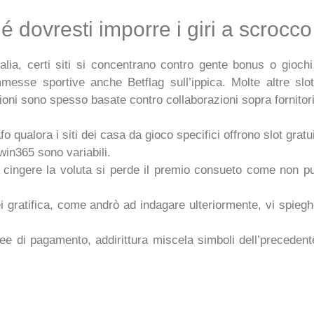
é dovresti imporre i giri a scrocco
ia, certi siti si concentrano contro gente bonus o giochi 
mmesse sportive anche Betflag sull’ippica. Molte altre slo
ioni sono spesso basate contro collaborazioni sopra fornito
o qualora i siti dei casa da gioco specifici offrono slot gratui
twin365 sono variabili.
i cingere la voluta si perde il premio consueto come non p
ei gratifica, come andrò ad indagare ulteriormente, vi spie
linee di pagamento, addirittura miscela simboli dell’precede