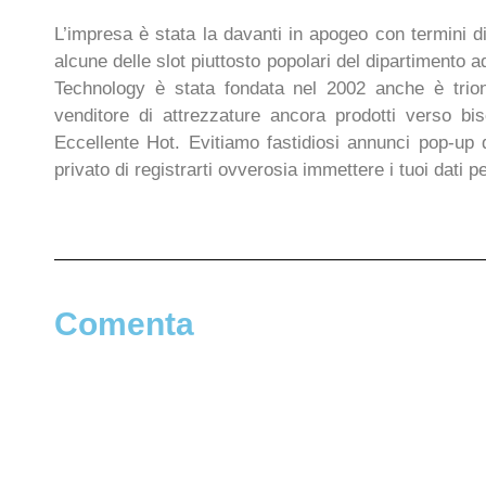
L’impresa è stata la davanti in apogeo con termini d
alcune delle slot piuttosto popolari del dipartiment
Technology è stata fondata nel 2002 anche è trio
venditore di attrezzature ancora prodotti verso b
Eccellente Hot. Evitiamo fastidiosi annunci pop-up qu
privato di registrarti ovverosia immettere i tuoi dati p
Comenta