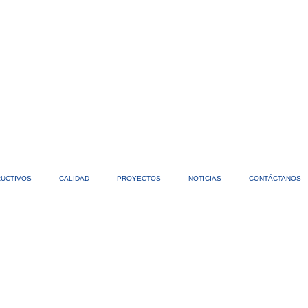
RUCTIVOS
CALIDAD
PROYECTOS
NOTICIAS
CONTÁCTANOS