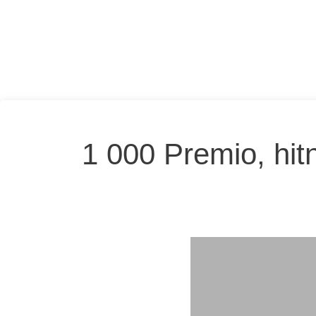
1 000 Premio, hit