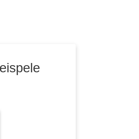
eispele