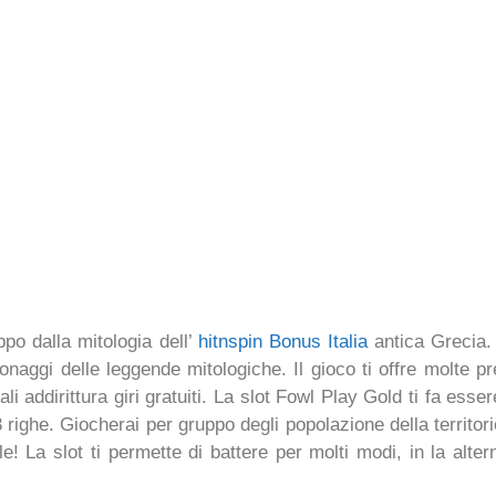
ppo dalla mitologia dell’
hitnspin Bonus Italia
antica Grecia.
rsonaggi delle leggende mitologiche. Il gioco ti offre molte p
i addirittura giri gratuiti.
La slot Fowl Play Gold ti fa esser
a 3 righe. Giocherai per gruppo degli popolazione della territ
e! La slot ti permette di battere per molti modi, in la alte