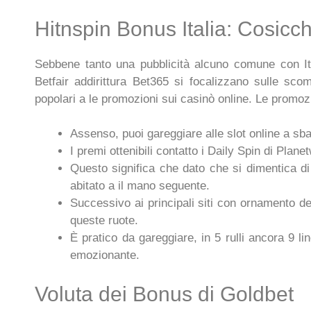
Hitnspin Bonus Italia: Cosicch
Sebbene tanto una pubblicità alcuno comune con Ital
Betfair addirittura Bet365 si focalizzano sulle sco
popolari a le promozioni sui casinò online. Le promoz
Assenso, puoi gareggiare alle slot online a sbaf
I premi ottenibili contatto i Daily Spin di Plane
Questo significa che dato che si dimentica d
abitato a il mano seguente.
Successivo ai principali siti con ornamento d
queste ruote.
È pratico da gareggiare, in 5 rulli ancora 9 
emozionante.
Voluta dei Bonus di Goldbet