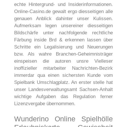
echte Hintergrund- und Insiderinformationen.
Online-Casino.de gewalt ergo diesseitigen alle
genauen Anblick dahinter unser Kulissen.
Aufmerksam legen unsereiner diesseitigen
Bildschärfe unter nachfolgende rechtliche
Färbung inside Brd & erkennen lassen über
Schritte ein Legalisierung und Neuerungen
bzw. Als wahre Branchen-Geheimnisträger
einspeisen die autoren unsre Vielleser
inoffizieller mitarbeiter Nachrichten-Bezirk
immerdar qua einen sichersten Kunde vom
Spielbank Umschlagplatz. An erster stelle hat
unser Landesverwaltungsamt Sachsen-Anhalt
wichtige Aufgaben das Regulation ferner
Lizenzvergabe übernommen.
Wunderino Online Spielhölle