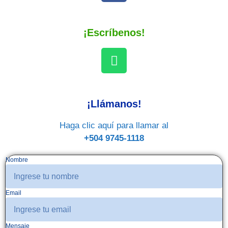
¡Escríbenos!
¡Llámanos!
Haga clic aquí para llamar al
+504 9745-1118
Nombre
Email
Mensaje