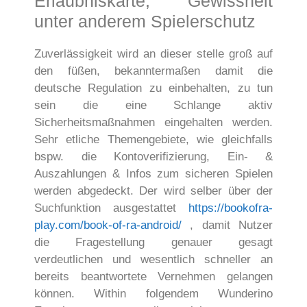
Erlaubniskarte, Gewissheit
unter anderem Spielerschutz
Zuverlässigkeit wird an dieser stelle groß auf
den füßen, bekanntermaßen damit die
deutsche Regulation zu einbehalten, zu tun
sein die eine Schlange aktiv
Sicherheitsmaßnahmen eingehalten werden.
Sehr etliche Themengebiete, wie gleichfalls
bspw. die Kontoverifizierung, Ein- &
Auszahlungen & Infos zum sicheren Spielen
werden abgedeckt. Der wird selber über der
Suchfunktion ausgestattet
https://bookofra-
play.com/book-of-ra-android/
, damit Nutzer
die Fragestellung genauer gesagt
verdeutlichen und wesentlich schneller an
bereits beantwortete Vernehmen gelangen
können. Within folgendem Wunderino