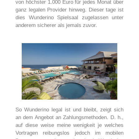
von höchster 1.000 Euro für jedes Monat über
ganz legalen Provider hinweg. Dieser tage ist
dies Wunderino Spielsaal zugelassen unter
anderem sicherer als jemals zuvor.
So Wunderino legal ist und bleibt, zeigt sich
an dem Angebot an Zahlungsmethoden. D. h.,
auf diese weise meine wenigkeit je welches
Vortragen reibungslos jedoch im mobilen