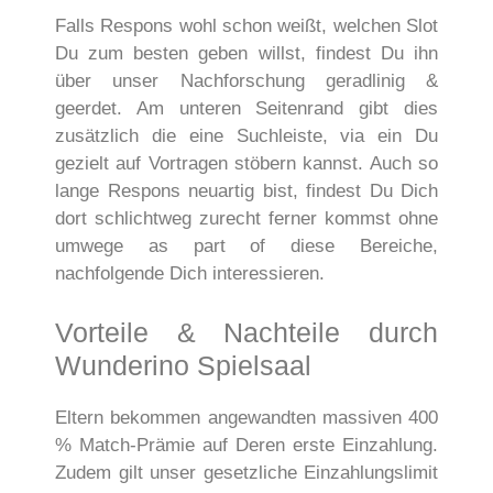
Falls Respons wohl schon weißt, welchen Slot
Du zum besten geben willst, findest Du ihn
über unser Nachforschung geradlinig &
geerdet. Am unteren Seitenrand gibt dies
zusätzlich die eine Suchleiste, via ein Du
gezielt auf Vortragen stöbern kannst. Auch so
lange Respons neuartig bist, findest Du Dich
dort schlichtweg zurecht ferner kommst ohne
umwege as part of diese Bereiche,
nachfolgende Dich interessieren.
Vorteile & Nachteile durch
Wunderino Spielsaal
Eltern bekommen angewandten massiven 400
% Match-Prämie auf Deren erste Einzahlung.
Zudem gilt unser gesetzliche Einzahlungslimit