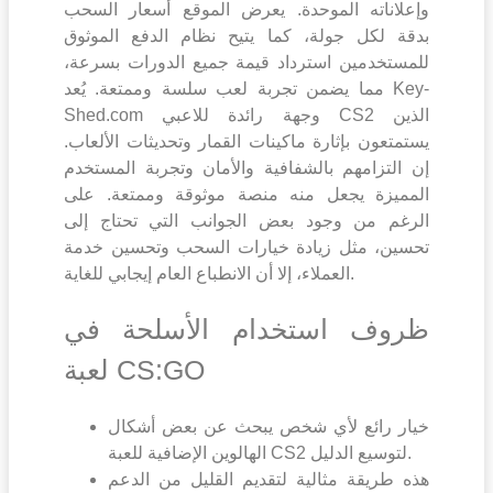
وإعلاناته الموحدة. يعرض الموقع أسعار السحب
بدقة لكل جولة، كما يتيح نظام الدفع الموثوق
للمستخدمين استرداد قيمة جميع الدورات بسرعة،
مما يضمن تجربة لعب سلسة وممتعة. يُعد Key-
Shed.com وجهة رائدة للاعبي CS2 الذين
يستمتعون بإثارة ماكينات القمار وتحديثات الألعاب.
إن التزامهم بالشفافية والأمان وتجربة المستخدم
المميزة يجعل منه منصة موثوقة وممتعة. على
الرغم من وجود بعض الجوانب التي تحتاج إلى
تحسين، مثل زيادة خيارات السحب وتحسين خدمة
العملاء، إلا أن الانطباع العام إيجابي للغاية.
ظروف استخدام الأسلحة في
لعبة CS:GO
خيار رائع لأي شخص يبحث عن بعض أشكال
الهالوين الإضافية للعبة CS2 لتوسيع الدليل.
هذه طريقة مثالية لتقديم القليل من الدعم