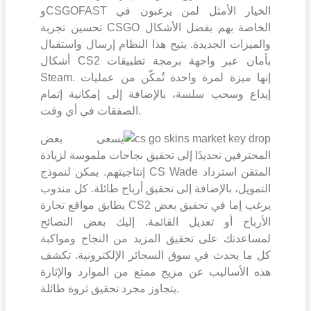
وCSGOFAST الخيار الأمثل لمن يرغبون في
تحسين تجربة CSGO الخاصة بهم بفضل الأشكال
والميزات الجديدة. يتيح هذا النظام إرسال واستقبال
أشكال CS2 بأمان عبر واجهة برمجة تطبيقات
Steam. إنها ميزة لمرة واحدة تُمكّن من عمليات
إيداع وسحب سلسة، بالإضافة إلى إمكانية إتمام
الصفقات في أي وقت.
يسعى بعض
المحترفين تحديدًا إلى تحقيق نجاحات ملموسة لزيادة
إنتاجيتهم. يمكن لنموذج CS Wade المتقن استرداد
التمويل، بالإضافة إلى تحقيق أرباح طائلة. كل مندوب
يطابق مواقع تجارة CS2 يرغب إما في تحقيق بعض
الأرباح أو تعديل القائمة. إليك بعض النصائح
لمساعدتك على تحقيق المزيد من النجاح ومواكبة
كل ما يحدث في سوق السجائر الإلكترونية. تكشف
هذه الأساليب عن مزيج ممتع من الموارد والإثارة
يتجاوز مجرد تحقيق ثروة طائلة.