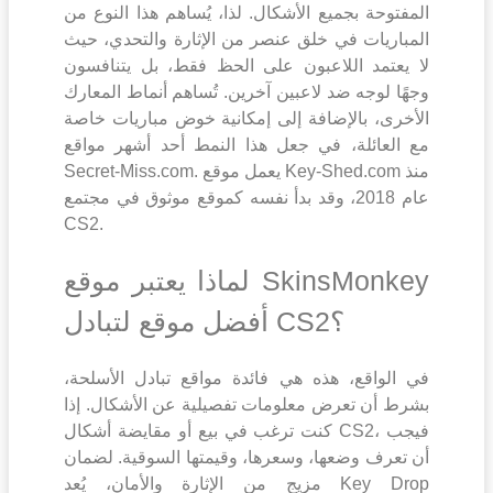
المفتوحة بجميع الأشكال. لذا، يُساهم هذا النوع من
المباريات في خلق عنصر من الإثارة والتحدي، حيث
لا يعتمد اللاعبون على الحظ فقط، بل يتنافسون
وجهًا لوجه ضد لاعبين آخرين. تُساهم أنماط المعارك
الأخرى، بالإضافة إلى إمكانية خوض مباريات خاصة
مع العائلة، في جعل هذا النمط أحد أشهر مواقع
Secret-Miss.com. يعمل موقع Key-Shed.com منذ
عام 2018، وقد بدأ نفسه كموقع موثوق في مجتمع
CS2.
لماذا يعتبر موقع SkinsMonkey
أفضل موقع لتبادل CS2؟
في الواقع، هذه هي فائدة مواقع تبادل الأسلحة،
بشرط أن تعرض معلومات تفصيلية عن الأشكال. إذا
كنت ترغب في بيع أو مقايضة أشكال CS2، فيجب
أن تعرف وضعها، وسعرها، وقيمتها السوقية. لضمان
مزيج من الإثارة والأمان، يُعد Key Drop