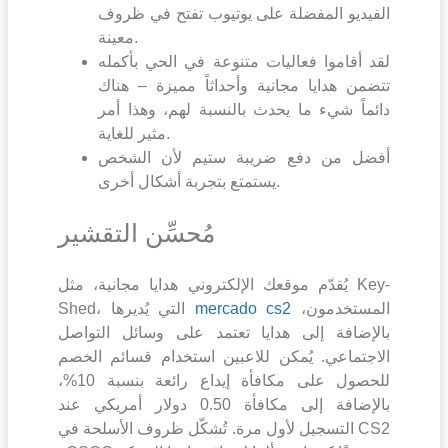
الفيديو المفضلة على يوتيوب تفتح في ظروف
معينة.
لقد أقاموا فعاليات متنوعة في الحي بأكمله
تتضمن هدايا مجانية وأحداثاً مميزة – هناك
دائماً شيء ما يحدث بالنسبة لهم، وهذا أمر
مثير للغاية.
أفضل من دفع ضريبة ستيم لأن الشخص
يستمتع بتجربة أشكال أخرى.
مُحسِّن التقشير
يُقدّم موقعك الإلكتروني هدايا مجانية، مثل Key-
المستخدمون،
mercado cs2
Shed، التي يُديرها
بالإضافة إلى هدايا تعتمد على وسائل التواصل
الاجتماعي. يُمكن للاعبين استخدام قسائم الخصم
للحصول على مكافأة إيداع رائعة بنسبة 10%،
بالإضافة إلى مكافأة 0.50 دولار أمريكي عند
التسجيل لأول مرة. تُشكّل ظروف الأسلحة في CS2