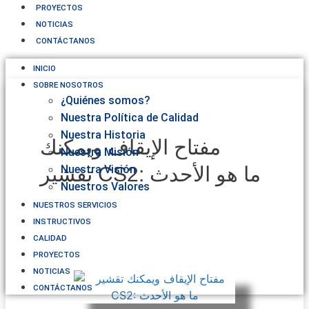
PROYECTOS
NOTICIAS
CONTÁCTANOS
INICIO
SOBRE NOSOTROS
¿Quiénes somos?
Nuestra Política de Calidad
Nuestra Historia
مفتاح الإيقاف ويمكنك
Nuestra Misión
تقشير CS2: ما هو الأحدث
Nuestra Visión
Nuestros Valores
NUESTROS SERVICIOS
INSTRUCTIVOS
CALIDAD
PROYECTOS
NOTICIAS
CONTÁCTANOS