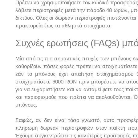
Πρέπει να χρησιμοποιήσετε τον κωδικό προσφοράς π
λάβετε περιστροφές μετά την πάροδο 48 ωρών, μπο
δικτύου. Όλες οι δωρεάν περιστροφές πιστώνοντα
πρακτορεία έως τα αθλητικά στοιχήματα.
Συχνές ερωτήσεις (FAQs) μπό
Μία από τις πιο σημαντικές πτυχές των μπόνους 
καθορίζουν πόσες φορές πρέπει να στοιχηματίσετε
εάν το μπόνους έχει απαίτηση στοιχηματισμού
στοιχηματίσετε 6000 RON πριν μπορέσετε να αποσ
για να ευχαριστήσετε και να ανταμείψετε τους παί
και περιορισμούς που πρέπει να ακολουθούνται. Ό
μπόνους.
Σαφώς, αν δεν είναι τόσο γνωστό, αυτό προσφέ
πληρωμή δωρεάν περιστροφών στον παίκτη που έ
Έχουμε συγκεντρώσει τις καλύτερες προσφορές πο