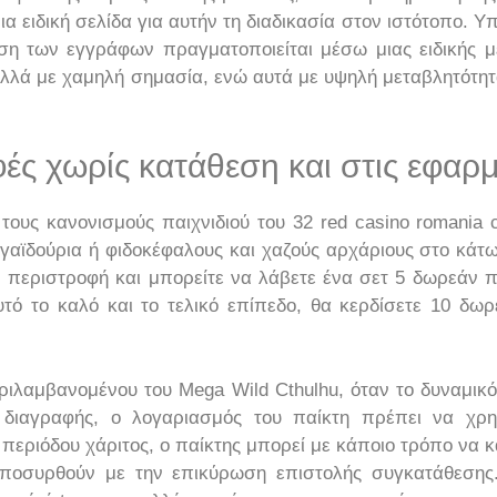
α ειδική σελίδα για αυτήν τη διαδικασία στον ιστότοπο. Υ
αση των εγγράφων πραγματοποιείται μέσω μιας ειδικής μ
αλλά με χαμηλή σημασία, ενώ αυτά με υψηλή μεταβλητότη
ές χωρίς κατάθεση και στις εφαρμ
 τους κανονισμούς παιχνιδιού του 32 red casino romania
γαϊδούρια ή φιδοκέφαλους και χαζούς αρχάριους στο κάτ
ν περιστροφή και μπορείτε να λάβετε ένα σετ 5 δωρεάν 
τό το καλό και το τελικό επίπεδο, θα κερδίσετε 10 δωρ
ριλαμβανομένου του Mega Wild Cthulhu, όταν το δυναμικό
 διαγραφής, ο λογαριασμός του παίκτη πρέπει να χρησ
ς περιόδου χάριτος, ο παίκτης μπορεί με κάποιο τρόπο να
ποσυρθούν με την επικύρωση επιστολής συγκατάθεσης.