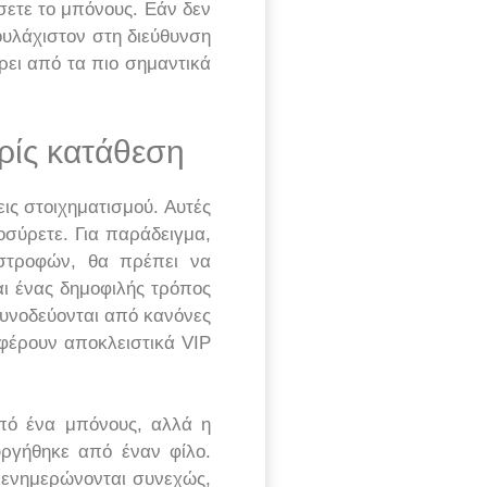
σετε το μπόνους. Εάν δεν
ουλάχιστον στη διεύθυνση
ρει από τα πιο σημαντικά
ρίς κατάθεση
ις στοιχηματισμού. Αυτές
οσύρετε. Για παράδειγμα,
ιστροφών, θα πρέπει να
ι ένας δημοφιλής τρόπος
συνοδεύονται από κανόνες
σφέρουν αποκλειστικά VIP
πό ένα μπόνους, αλλά η
ργήθηκε από έναν φίλο.
 ενημερώνονται συνεχώς,