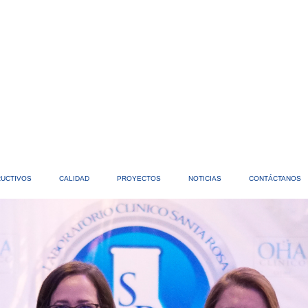
RUCTIVOS
CALIDAD
PROYECTOS
NOTICIAS
CONTÁCTANOS