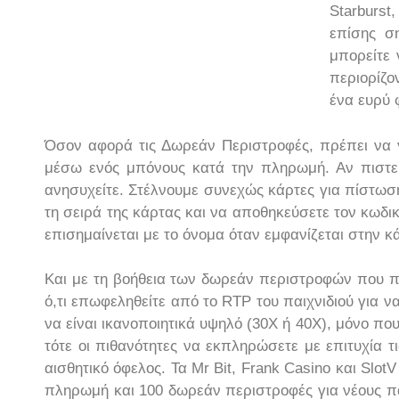
Starburst
επίσης σ
μπορείτε 
περιορίζο
ένα ευρύ 
Όσον αφορά τις Δωρεάν Περιστροφές, πρέπει να 
μέσω ενός μπόνους κατά την πληρωμή. Αν πιστεύ
ανησυχείτε. Στέλνουμε συνεχώς κάρτες για πίστωση
τη σειρά της κάρτας και να αποθηκεύσετε τον κωδικ
επισημαίνεται με το όνομα όταν εμφανίζεται στην κάρ
Και με τη βοήθεια των δωρεάν περιστροφών που πρ
ό,τι επωφεληθείτε από το RTP του παιχνιδιού για ν
να είναι ικανοποιητικά υψηλό (30X ή 40X), μόνο που
τότε οι πιθανότητες να εκπληρώσετε με επιτυχία τ
αισθητικό όφελος. Τα Mr Bit, Frank Casino και Slo
πληρωμή και 100 δωρεάν περιστροφές για νέους παί