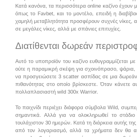
Κατά κανόνα, τα περισσότερα online καζίνο έχουν μι
όπως το Favbet, και το μοντέλο, επειδή η διαβίβ
χαμηλή μεταβλητότητα προσφέρουν συχνές νίκες, 
σε μεγάλες νίκες, αλλά με σπάνιες επιτυχίες.
Διατίθενται δωρεάν περιστροφ
Αυτό το υποπροϊόν του καζίνο ευθυγραμμίζεται με
ούτε η παραμικρή σκέψη για σχοινόπρασο, ψάρια, 
να προσγειώσετε 3 scatter ασπίδας σε μια δωρεά
πιθανότητας στο οποίο βρίσκεστε. Όταν κάνετε αυ
πολλαπλασιαστή wild 300x Warrior.
Το παιχνίδι περιέχει διάφορα σύμβολα Wild, συμπε
σημαντικά. Αλλά για να ολοκληρωθεί το στάδιο
τουλάχιστον 30 ημερών. Κατά τη διάρκεια αυτής τη
από τον λογαριασμό, αλλά τα χρήματα δεν θα α