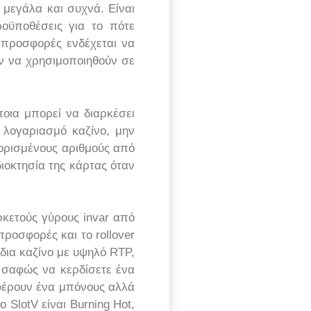
ε μεγάλα και συχνά. Είναι
ροϋποθέσεις για το πότε
 προσφορές ενδέχεται να
ν να χρησιμοποιηθούν σε
οια μπορεί να διαρκέσει
 λογαριασμό καζίνο, μην
 ορισμένους αριθμούς από
διοκτησία της κάρτας όταν
ρκετούς γύρους invar από
προσφορές και το rollover
ίδια καζίνο με υψηλό RTP,
ά σαφώς να κερδίσετε ένα
οσφέρουν ένα μπόνους αλλά
SlotV είναι Burning Hot,