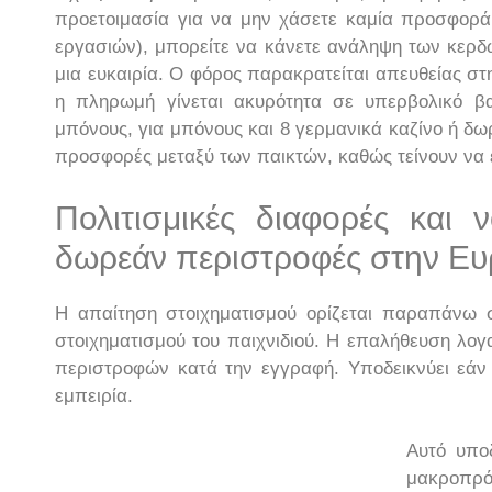
προετοιμασία για να μην χάσετε καμία προσφορά
εργασιών), μπορείτε να κάνετε ανάληψη των κερδώ
μια ευκαιρία. Ο φόρος παρακρατείται απευθείας στ
η πληρωμή γίνεται ακυρότητα σε υπερβολικό β
μπόνους, για μπόνους και 8 γερμανικά καζίνο ή δω
προσφορές μεταξύ των παικτών, καθώς τείνουν να έ
Πολιτισμικές διαφορές και 
δωρεάν περιστροφές στην Ευ
Η απαίτηση στοιχηματισμού ορίζεται παραπάνω σ
στοιχηματισμού του παιχνιδιού. Η επαλήθευση λογ
περιστροφών κατά την εγγραφή. Υποδεικνύει εάν
εμπειρία.
Αυτό υπο
μακροπρό