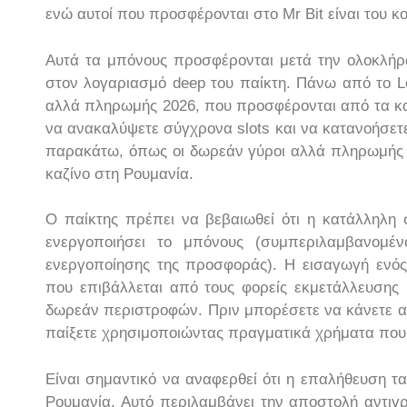
ενώ αυτοί που προσφέρονται στο Mr Bit είναι του κ
Αυτά τα μπόνους προσφέρονται μετά την ολοκλήρ
στον λογαριασμό deep του παίκτη. Πάνω από το L
αλλά πληρωμής 2026, που προσφέρονται από τα καλ
να ανακαλύψετε σύγχρονα slots και να κατανοήσετε
παρακάτω, όπως οι δωρεάν γύροι αλλά πληρωμής πρ
καζίνο στη Ρουμανία.
Ο παίκτης πρέπει να βεβαιωθεί ότι η κατάλληλη 
ενεργοποιήσει το μπόνους (συμπεριλαμβανομέν
ενεργοποίησης της προσφοράς). Η εισαγωγή ενός
που επιβάλλεται από τους φορείς εκμετάλλευσης 
δωρεάν περιστροφών. Πριν μπορέσετε να κάνετε α
παίξετε χρησιμοποιώντας πραγματικά χρήματα που 
Είναι σημαντικό να αναφερθεί ότι η επαλήθευση τ
Ρουμανία. Αυτό περιλαμβάνει την αποστολή αντιγρ